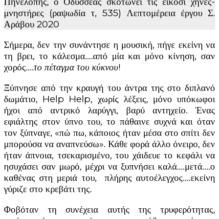
Πηνελόπης, ο Οδυσσέας σκοτώνει τις είκοσι χήνες-
μνηστήρες (ραψωδία τ, 535) Λεπτομέρεια έργου Σ.
Αράβου 2020
Σήμερα, δεν την συνάντησε η μουσική, πήγε εκείνη να
τη βρει, το κάλεσμα….από μία και μόνο κίνηση, σαν
χορός….
το πέταγμα του κύκνου
!
Ξύπνησε από την κραυγή του άντρα της στο διπλανό
δωμάτιο, Help Help, χωρίς λέξεις, μόνο υπόκωφοι
ήχοι από αντρικό λαρύγγι, βαρύ αντηχείο. Ένας
εφιάλτης στον ύπνο του, το πάθαινε συχνά και όταν
τον ξύπναγε, «πώ πω, κάποιος ήταν μέσα στο σπίτι δεν
μπορούσα να αναπνεύσω». Κάθε φορά άλλο όνειρο, δεν
ήταν άπνοια, τσεκαρισμένο, του χάιδευε το κεφάλι να
ησυχάσει σαν μωρό, μέχρι να ξυπνήσει καλά….μετά….ο
καθένας στη μεριά του, πλήρης αυτοέλεγχος….εκείνη
γύριζε στο κρεβάτι της.
Φοβόταν τη συνέχεια αυτής της τρυφερότητας,