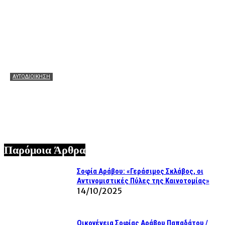
ΑΥΤΟΔΙΟΙΚΗΣΗ
Ο Άγγελος Αγγούριας ευχαριστεί θερμά τον Θεόφιλο
Μιχαλάτο για την αποκατάσταση του παλιού σχολείου
στο Καπανδρίτι
06/08/2026
Παρόμοια Άρθρα
Σοφία Αράβου: «Γεράσιμος Σκλάβος, οι
Αντινομιστικές Πύλες της Καινοτομίας»
14/10/2025
Οικογένεια Σοφίας Αράβου Παπαδάτου /