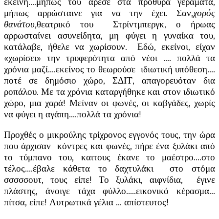
εκείνη….μήπως του άρεσε στα πρόθυρα γεράματα,
μήπως αρρώσταινε για να την έχει. Σαν,
χορός
θανάτου,
θεατρικό του Στρίντμπεργκ, ο ήρωας
αρρωσταίνει ασυνείδητα, μη φύγει η γυναίκα του,
κατάλαβε, ήθελε να χωρίσουν. Εδώ, εκείνοι, είχαν
«χωρίσει» την τρυφερότητα από νέοι …. πολλά τα
χρόνια μαζί….εκείνος το θεωρούσε ιδιωτική υπόθεση….
ποτέ σε δημόσιο χώρο, ΣΔΙΤ, απαγορευόταν δια
ροπάλου. Με τα χρόνια καταργήθηκε και στον ιδιωτικό
χώρο, μια χαρά! Μείναν οι φωνές, οι καβγάδες, χωρίς
να φύγει η αγάπη….πολλά τα χρόνια!
Προχθές ο μικρούλης τρίχρονος εγγονός τους, την ώρα
που άρχισαν κόντρες και φωνές, πήρε ένα ξυλάκι από
το τύμπανο του, καιτους έκανε το μαέστρο….στο
τέλος….έβαλε κάθετα το δαχτυλάκι στο στόμα
σσσσσουτ, τους είπε! Το ξυλάκι, αιφνίδια, έγινε
πλάστης, άνοιγε τάχα φύλλο…..εικονικό κέρασμα…
πίτσα, είπε! Λυτρωτικά γέλια … απίστευτος!