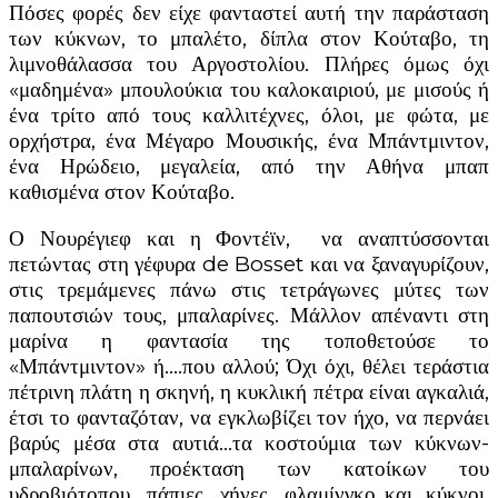
Πόσες φορές δεν είχε φανταστεί αυτή την παράσταση
των κύκνων, το μπαλέτο, δίπλα στον Κούταβο, τη
λιμνοθάλασσα του Αργοστολίου. Πλήρες όμως όχι
«μαδημένα» μπουλούκια του καλοκαιριού, με μισούς ή
ένα τρίτο από τους καλλιτέχνες, όλοι, με φώτα, με
ορχήστρα, ένα Μέγαρο Μουσικής, ένα Μπάντμιντον,
ένα Ηρώδειο, μεγαλεία, από την Αθήνα μπαπ
καθισμένα στον Κούταβο.
Ο Νουρέγιεφ και η Φοντέϊν, να αναπτύσσονται
πετώντας στη γέφυρα de Bosset και να ξαναγυρίζουν,
στις τρεμάμενες πάνω στις τετράγωνες μύτες των
παπουτσιών τους, μπαλαρίνες. Μάλλον απέναντι στη
μαρίνα η φαντασία της τοποθετούσε το
«Μπάντμιντον» ή….που αλλού; Όχι όχι, θέλει τεράστια
πέτρινη πλάτη η σκηνή, η κυκλική πέτρα είναι αγκαλιά,
έτσι το φανταζόταν, να εγκλωβίζει τον ήχο, να περνάει
βαρύς μέσα στα αυτιά…τα κοστούμια των κύκνων-
μπαλαρίνων, προέκταση των κατοίκων του
υδροβιότοπου, πάπιες, χήνες, φλαμίνγκο..και…κύκνοι,