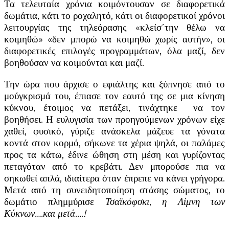
Τα τελευταία χρόνια κοιμόντουσαν σε διαφορετικά
δωμάτια, κάτι το ροχαλητό, κάτι οι διαφορετικοί χρόνοι
λειτουργίας της τηλεόρασης «κλείσ΄την θέλω να
κοιμηθώ» «δεν μπορώ να κοιμηθώ χωρίς αυτήν», οι
διαφορετικές επιλογές προγραμμάτων, όλα μαζί, δεν
βοηθούσαν να κοιμούνται και μαζί.
Την ώρα που άρχισε ο εφιάλτης και ξύπνησε από το
μούγκρισμά του, έπιασε τον εαυτό της σε μια κίνηση
κύκνου, έτοιμος να πετάξει, τινάχτηκε να τον
βοηθήσει. Η ευλυγισία των προηγούμενων χρόνων είχε
χαθεί, φυσικό, γύριζε ανάσκελα μάζευε τα γόνατα
κοντά στον κορμό, σήκωνε τα χέρια ψηλά, οι παλάμες
προς τα κάτω, έδινε ώθηση στη μέση και γυρίζοντας
πεταγόταν από το κρεβάτι. Δεν μπορούσε πια να
σηκωθεί απλά, ιδιαίτερα όταν έπρεπε να κάνει γρήγορα.
Μετά από τη συνειδητοποίηση στάσης σώματος, το
δωμάτιο πλημμύρισε
Τσαϊκόφσκι
,
η Λίμνη των
Κύκνων….και μετά….!