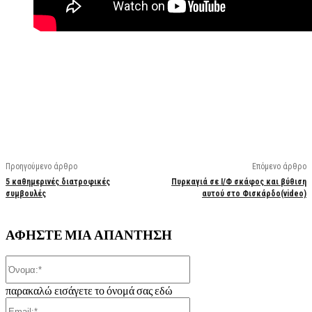
Facebook
X
Linkedin
Email
Vi
Προηγούμενο άρθρο
Επόμενο άρθρο
5 καθημερινές διατροφικές
Πυρκαγιά σε Ι/Φ σκάφος και βύθιση
συμβουλές
αυτού στο Φισκάρδο(video)
ΑΦΗΣΤΕ ΜΙΑ ΑΠΑΝΤΗΣΗ
Όνομα:*
παρακαλώ εισάγετε το όνομά σας εδώ
Email:*