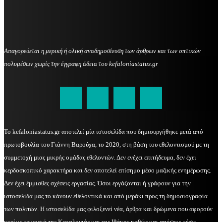
Απαγορεύεται η μερική ή ολική αναδημοσίευση των άρθρων και των οπτικών
πολυμέσων χωρίς την έγγραφη άδεια του kefaloniastatus.gr
kefaloniastatus@gmail.com
Το kefaloniastatus.gr αποτελεί μία ιστοσελίδα που δημιουργήθηκε μετά από
πρωτοβουλία του Γιάννη Βαρούχα, το 2020, στη βάση του εθελοντισμού με τη
συμμετοχή μιας μικρής ομάδας εθελοντών. Δεν ενέχει επιτήδευμα, δεν έχει
κερδοσκοπικό χαρακτήρα και δεν αποτελεί επίσημο μέσο μαζικής ενημέρωσης.
Δεν έχει έμμισθες σχέσεις εργασίας. Όσοι εργάζονται ή γράφουν για την
ιστοσελίδα μας το κάνουν εθελοντικά και από μεράκι προς τη δημοσιογραφία
των πολιτών. Η ιστοσελίδα μας φιλοξενεί νέα, άρθρα και δρώμενα που αφορούν
κυρίως τα νησιά της Κεφαλονιάς και της Ιθάκης καθώς και απόψεις μέσω