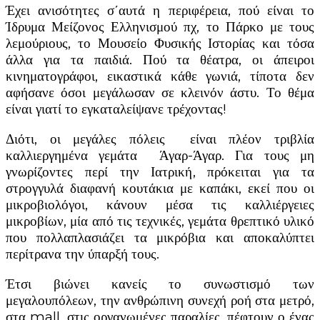
Έχει ανισότητες σ΄αυτά η περιφέρεια, πού είναι το
Ίδρυμα Μείζονος Ελληνισμού πχ, το Πάρκο με τους
λεμούριους, το Μουσείο Φυσικής Ιστορίας και τόσα
άλλα για τα παιδιά. Πού τα θέατρα, οι άπειροι
κινηματογράφοι, εικαστικά κάθε γωνιά, τίποτα δεν
αφήσανε όσοι μεγάλωσαν σε κλεινόν άστυ. Το θέμα
είναι γιατί το εγκαταλείψανε τρέχοντας!
Διότι, οι μεγάλες πόλεις είναι πλέον τριβλία
καλλιεργημένα γεμάτα Άγαρ-Άγαρ. Για τους μη
γνωρίζοντες περί την Ιατρική, πρόκειται για τα
στρογγυλά διαφανή κουτάκια με καπάκι, εκεί που οι
μικροβιολόγοι, κάνουν μέσα τις καλλιέργειες
μικροβίων, μία από τις τεχνικές, γεμάτα θρεπτικό υλικό
που πολλαπλασιάζει τα μικρόβια και αποκαλύπτει
περίτρανα την ύπαρξή τους.
Έτσι βιώνει κανείς το συνωστισμό των
μεγαλουπόλεων, την ανθρώπινη συνεχή ροή στα μετρό,
στα mall, στις οργανωμένες παραλίες, πέφτουν ο ένας