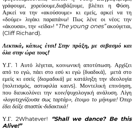
γράφουμε, χορεύουμε,διαβάζουμε, βλέπει η Φύση.
Αρκεί να την «ακούσουμε» κι εμείς, αρκεί να τη
«δούμε» λιγάκι παραπάνω! Πως λένε οι νέοι; την
«άκουσα», την «είδα»! “
The young ones”
ακούγεται,
(Cliff Richard).
Λεκτικά, κάπως έτσι! Στην πράξη, με σεβασμό και
όλα στην ώρα τους!
Υ.Γ. 1 Αυτό λέγεται, κοινωνική αποτύπωση. Αρχίζει
από το εγώ, πάει στο εσύ κι εγώ (δυαδικά), μετά στο
εμείς κι εσείς (διομαδικά) με κατάληξη την ιδεολογία
(πολιτισμός, αστυφιλία καιvs). Μοντελική επινόηση,
που διευκολύνει την κοιν/ψυχολογική ανάλυση. Λίγη
«λογοτεχνίζουσα σως ταρτάρ», έτοιμο το μήνυμα! Όπερ
έδει δείξε σπαστίκ-διδακτικά!
Υ.Γ. 2Whatever!
“Shall we dance? Be this
Alive!”