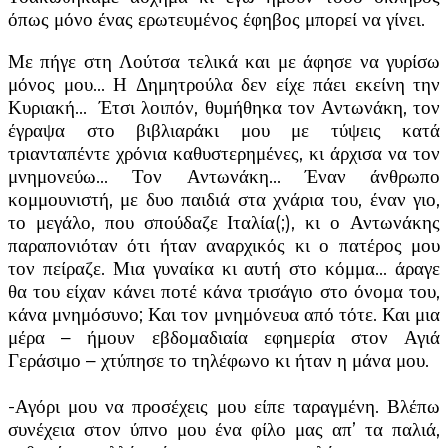
όπως μόνο ένας ερωτευμένος έφηβος μπορεί να γίνει.
Με πήγε στη Λούτσα τελικά και με άφησε να γυρίσω
μόνος μου… Η Δημητρούλα δεν είχε πάει εκείνη την
Κυριακή… Έτσι λοιπόν, θυμήθηκα τον Αντωνάκη, τον
έγραψα στο βιβλιαράκι μου με τύψεις κατά
τριανταπέντε χρόνια καθυστερημένες, κι άρχισα να τον
μνημονεύω… Τον Αντωνάκη… Έναν άνθρωπο
κομμουνιστή, με δυο παιδιά στα χνάρια του, έναν γιο,
το μεγάλο, που σπούδαζε Ιταλία(;), κι ο Αντωνάκης
παραπονιόταν ότι ήταν αναρχικός κι ο πατέρος μου
τον πείραζε. Μια γυναίκα κι αυτή στο κόμμα… άραγε
θα του είχαν κάνει ποτέ κάνα τρισάγιο στο όνομα του,
κάνα μνημόσυνο; Και τον μνημόνευα από τότε. Και μια
μέρα – ήμουν εβδομαδιαία εφημερία στον Αγιά
Γεράσιμο – χτύπησε το τηλέφωνο κι ήταν η μάνα μου.
-Αγόρι μου να προσέχεις μου είπε ταραγμένη. Βλέπω
συνέχεια στον ύπνο μου ένα φίλο μας απ’ τα παλιά,