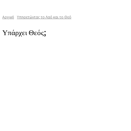
Αρχική
Yπηρετώντας το Λαό και το Θεό
Υπάρχει Θεός;