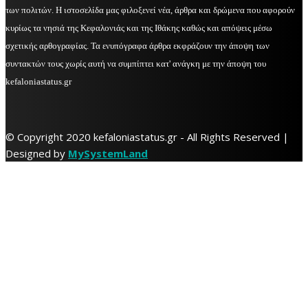
των πολιτών. Η ιστοσελίδα μας φιλοξενεί νέα, άρθρα και δρώμενα που αφορούν
κυρίως τα νησιά της Κεφαλονιάς και της Ιθάκης καθώς και απόψεις μέσω
σχετικής αρθογραφίας. Τα ενυπόγραφα άρθρα εκφράζουν την άποψη των
συντακτών τους χωρίς αυτή να συμπίπτει κατ' ανάγκη με την άποψη του
kefaloniastatus.gr
© Copyright 2020 kefaloniastatus.gr - All Rights Reserved |
Designed by
MySystemLand