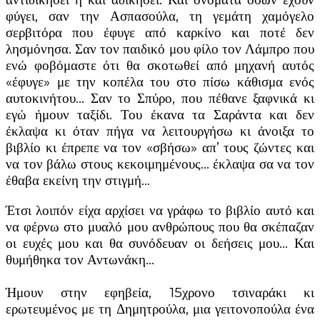
φύγει, σαν την Ασπασούλα, τη γεμάτη χαμόγελο
σερβιτόρα που έφυγε από καρκίνο και ποτέ δεν
λησμόνησα. Σαν τον παιδικό μου φίλο τον Λάμπρο που
ενώ φοβόμαστε ότι θα σκοτωθεί από μηχανή αυτός
«έφυγε» με την κοπέλα του στο πίσω κάθισμα ενός
αυτοκινήτου… Σαν το Σπύρο, που πέθανε ξαφνικά κι
εγώ ήμουν ταξίδι. Του έκανα τα Σαράντα και δεν
έκλαψα κι όταν πήγα να λειτουργήσω κι άνοιξα το
βιβλίο κι έπρεπε να τον «σβήσω» απ’ τους ζώντες και
να τον βάλω στους κεκοιμημένους… έκλαψα σα να τον
έθαβα εκείνη την στιγμή…
Έτσι λοιπόν είχα αρχίσει να γράφω το βιβλίο αυτό και
να φέρνω στο μυαλό μου ανθρώπους που θα σκέπαζαν
οι ευχές μου και θα συνόδευαν οι δεήσεις μου… Και
θυμήθηκα τον Αντωνάκη…
Ήμουν στην εφηβεία, 15χρονο τσιναράκι κι
ερωτευμένος με τη Δημητρούλα, μια γειτονοπούλα ένα