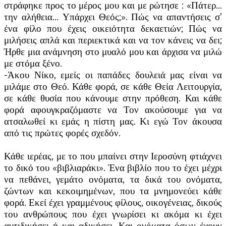
στράφηκε προς το μέρος μου και με ρώτησε : «Πάτερ…
την αλήθεια… Υπάρχει Θεός;». Πώς να απαντήσεις σ’
ένα φίλο που έχεις οικειότητα δεκαετιών; Πώς να
μιλήσεις απλά και περιεκτικά και να τον κάνεις να δει;
Ήρθε μια ανάμνηση στο μυαλό μου και άρχισα να μιλώ
με στόμα ξένο.
-Άκου Νίκο, εμείς οι παπάδες δουλειά μας είναι να
μιλάμε στο Θεό. Κάθε φορά, σε κάθε Θεία Λειτουργία,
σε κάθε θυσία που κάνουμε στην πρόθεση. Και κάθε
φορά αφουγκραζόμαστε να Τον ακούσουμε για να
ατσαλωθεί κι εμάς η πίστη μας. Κι εγώ Τον άκουσα
από τις πρώτες φορές σχεδόν.
Κάθε ιερέας, με το που μπαίνει στην Ιεροσύνη φτιάχνει
το δικό του «βιβλιαράκι». Ένα βιβλίο που το έχει μέχρι
να πεθάνει, γεμάτο ονόματα, τα δικά του ονόματα,
ζώντων και κεκοιμημένων, που τα μνημονεύει κάθε
φορά. Εκεί έχει γραμμένους φίλους, οικογένειας, δικούς
του ανθρώπους που έχει γνωρίσει κι ακόμα κι έχει
αντιδικήσει ή και αδικήσει. Και ονόματα όσων έχουν