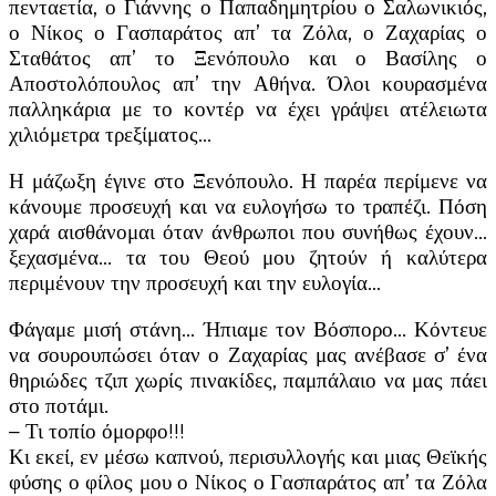
πενταετία, ο Γιάννης ο Παπαδημητρίου ο Σαλωνικιός,
ο Νίκος ο Γασπαράτος απ’ τα Ζόλα, ο Ζαχαρίας ο
Σταθάτος απ’ το Ξενόπουλο και ο Βασίλης ο
Αποστολόπουλος απ’ την Αθήνα. Όλοι κουρασμένα
παλληκάρια με το κοντέρ να έχει γράψει ατέλειωτα
χιλιόμετρα τρεξίματος…
Η μάζωξη έγινε στο Ξενόπουλο. Η παρέα περίμενε να
κάνουμε προσευχή και να ευλογήσω το τραπέζι. Πόση
χαρά αισθάνομαι όταν άνθρωποι που συνήθως έχουν…
ξεχασμένα… τα του Θεού μου ζητούν ή καλύτερα
περιμένουν την προσευχή και την ευλογία…
Φάγαμε μισή στάνη… Ήπιαμε τον Βόσπορο… Κόντευε
να σουρουπώσει όταν ο Ζαχαρίας μας ανέβασε σ’ ένα
θηριώδες τζιπ χωρίς πινακίδες, παμπάλαιο να μας πάει
στο ποτάμι.
– Τι τοπίο όμορφο!!!
Κι εκεί, εν μέσω καπνού, περισυλλογής και μιας Θεϊκής
φύσης ο φίλος μου ο Νίκος ο Γασπαράτος απ’ τα Ζόλα