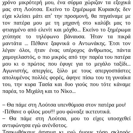
χρόνο μικρότερή μου, ένα σύρμα χώριζαν τα εξοχικά
μας στη Λούτσα. Εκείνο το ξημέρωμα Κυριακής δεν
είχα κλείσει μάτι απ’ την προσμονή, θα πηγαίναμε με
τον πατέρα μου με τη μηχανή στο καλύβι μας το
φτιαγμένο από ελενίτ και μόχθο… Εκείνο το ξημέρωμα
χτύπησε το τηλέφωνο βάναυσα. Ήταν τα πικρά
μαντάτα … Πέθανε ξαφνικά ο Αντωνάκης. Έτσι τον
λέγαν όλοι, ήταν ένας υπέροχος άνθρωπος, πάντα
χαμογελαστός, ο πιο μικρός από την παρέα του πατέρα
μου κι ο πρώτος που έφυγε για το μεγάλο ταξίδι…
Αγωνιστής, απεργίες, ξύλο με τους απεργοσπάστες
απολυμένος πολλές φορές, άφηνε πίσω του τη γυναίκα
του, την κυρα Τασία και δυο γιούς που τότε κάναμε
παρέα, το Μιχάλη και το Νίκο…
– Θα πάμε στη Λούτσα υπενθύμισα στον πατέρα μου!
-Πέθανε ο φίλος μου!!! μου φώναξε ικετευτικά.
– Θα πάμε στη Λούτσα, μου το είχες υποσχεθεί
αντιφώνησα εγώ ανένδοτος.
Τσακωθήκαμε άσχημα κι εγώ ήμουν τόσο σκληρός