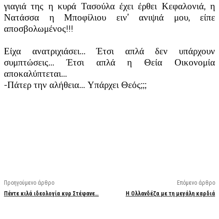
γιαγιά της η κυρά Τασούλα έχει έρθει Κεφαλονιά, η
Νατάσσα η Μποφίλιου ειν’ ανιψιά μου, είπε
αποσβολωμένος!!!
Είχα ανατριχιάσει… Έτσι απλά δεν υπάρχουν
συμπτώσεις… Έτσι απλά η Θεία Οικονομία
αποκαλύπτεται…
-Πάτερ την αλήθεια… Υπάρχει Θεός;;;
Facebook
X
Linkedin
Email
Vi
Προηγούμενο άρθρο
Επόμενο άρθρο
Πέντε κιλά ιδεολογία κυρ Στέφανε…
Η Ολλανδέζα με τη μεγάλη καρδιά