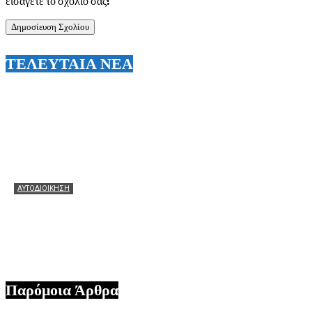
εισάγετε το σχόλιό σας!
ΤΕΛΕΥΤΑΙΑ ΝΕΑ
ΑΥΤΟΔΙΟΙΚΗΣΗ
Θεόφιλος: Θερμά συγχαρητήρια στον Χάρη Αλιβιζάτο για
τη μεγάλη πρόκριση! Ευχές να πετάξει ακόμη πιο ψηλά
στον μεγάλο τελικό!
07/08/2026
Παρόμοια Άρθρα