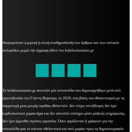
Απαγορεύεται η μερική ή ολική αναδημοσίευση των άρθρων και των οπτικών
πολυμέσων χωρίς την έγγραφη άδεια του kefaloniastatus.gr
kefaloniastatus@gmail.com
Το kefaloniastatus.gr αποτελεί μία ιστοσελίδα που δημιουργήθηκε μετά από
πρωτοβουλία του Γιάννη Βαρούχα, το 2020, στη βάση του εθελοντισμού με τη
συμμετοχή μιας μικρής ομάδας εθελοντών. Δεν ενέχει επιτήδευμα, δεν έχει
κερδοσκοπικό χαρακτήρα και δεν αποτελεί επίσημο μέσο μαζικής ενημέρωσης.
Δεν έχει έμμισθες σχέσεις εργασίας. Όσοι εργάζονται ή γράφουν για την
ιστοσελίδα μας το κάνουν εθελοντικά και από μεράκι προς τη δημοσιογραφία