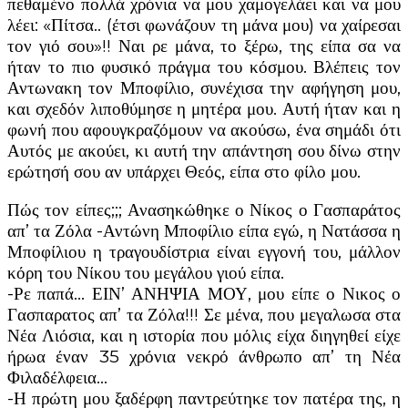
πεθαμένο πολλά χρόνια να μου χαμογελάει και να μου
λέει: «Πίτσα.. (έτσι φωνάζουν τη μάνα μου) να χαίρεσαι
τον γιό σου»!! Ναι ρε μάνα, το ξέρω, της είπα σα να
ήταν το πιο φυσικό πράγμα του κόσμου. Βλέπεις τον
Αντωνακη τον Μποφίλιο, συνέχισα την αφήγηση μου,
και σχεδόν λιποθύμησε η μητέρα μου. Αυτή ήταν και η
φωνή που αφουγκραζόμουν να ακούσω, ένα σημάδι ότι
Αυτός με ακούει, κι αυτή την απάντηση σου δίνω στην
ερώτησή σου αν υπάρχει Θεός, είπα στο φίλο μου.
Πώς τον είπες;;; Ανασηκώθηκε ο Νίκος ο Γασπαράτος
απ’ τα Ζόλα -Αντώνη Μποφίλιο είπα εγώ, η Νατάσσα η
Μποφίλιου η τραγουδίστρια είναι εγγονή του, μάλλον
κόρη του Νίκου του μεγάλου γιού είπα.
-Ρε παπά… ΕΙΝ’ ΑΝΗΨΙΑ ΜΟΥ, μου είπε ο Νικος ο
Γασπαρατος απ’ τα Ζόλα!!! Σε μένα, που μεγαλωσα στα
Νέα Λιόσια, και η ιστορία που μόλις είχα διηγηθεί είχε
ήρωα έναν 35 χρόνια νεκρό άνθρωπο απ’ τη Νέα
Φιλαδέλφεια…
-Η πρώτη μου ξαδέρφη παντρεύτηκε τον πατέρα της, η