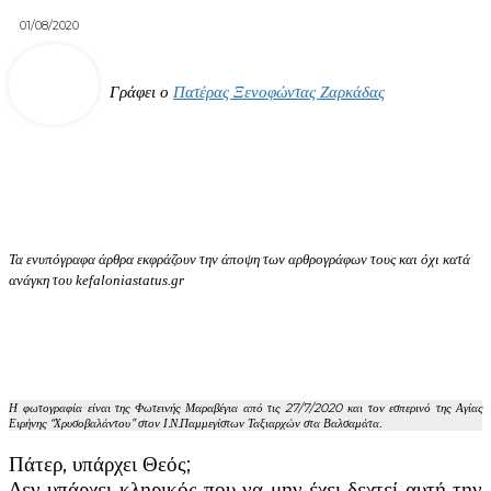
01/08/2020
Γράφει ο
Πατέρας Ξενοφώντας Ζαρκάδας
Τα ενυπόγραφα άρθρα εκφράζουν την άποψη των αρθρογράφων τους και όχι κατά
ανάγκη του kefaloniastatus.gr
Η φωτογραφία είναι της Φωτεινής Μαραβέγια από τις 27/7/2020 και τον εσπερινό της Αγίας
Ειρήνης “Χρυσοβαλάντου” στον Ι.Ν.Παμμεγίστων Ταξιαρχών
στα Βαλσαμάτα.
Πάτερ, υπάρχει Θεός;
Δεν υπάρχει κληρικός που να μην έχει δεχτεί αυτή την