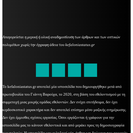
Απαγορεύεται η μερική ή ολική αναδημοσίευση των άρθρων και των οπτικών
πολυμέσων χωρίς την έγγραφη άδεια του kefaloniastatus.gr
kefaloniastatus@gmail.com
Το kefaloniastatus.gr αποτελεί μία ιστοσελίδα που δημιουργήθηκε μετά από
πρωτοβουλία του Γιάννη Βαρούχα, το 2020, στη βάση του εθελοντισμού με τη
συμμετοχή μιας μικρής ομάδας εθελοντών. Δεν ενέχει επιτήδευμα, δεν έχει
κερδοσκοπικό χαρακτήρα και δεν αποτελεί επίσημο μέσο μαζικής ενημέρωσης.
Δεν έχει έμμισθες σχέσεις εργασίας. Όσοι εργάζονται ή γράφουν για την
ιστοσελίδα μας το κάνουν εθελοντικά και από μεράκι προς τη δημοσιογραφία
των πολιτών. Η ιστοσελίδα μας φιλοξενεί νέα, άρθρα και δρώμενα που αφορούν