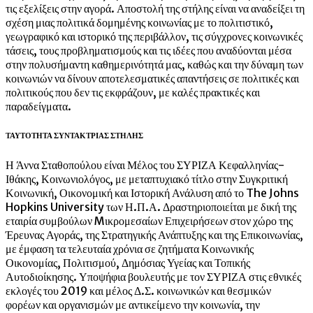
τις εξελίξεις στην αγορά. Αποστολή της στήλης είναι να αναδείξει τη
σχέση μιας πολιτικά δομημένης κοινωνίας με το πολιτιστικό,
γεωγραφικό και ιστορικό της περιβάλλον, τις σύγχρονες κοινωνικές
τάσεις, τους προβληματισμούς και τις ιδέες που αναδύονται μέσα
στην πολυσήμαντη καθημερινότητά μας, καθώς και την δύναμη των
κοινωνιών να δίνουν αποτελεσματικές απαντήσεις σε πολιτικές και
πολιτικούς που δεν τις εκφράζουν, με καλές πρακτικές και
παραδείγματα.
ΤΑΥΤΟΤΗΤΑ ΣΥΝΤΑΚΤΡΙΑΣ ΣΤΗΛΗΣ
Η Άννα Σταθοπούλου είναι Μέλος του ΣΥΡΙΖΑ Κεφαλληνίας-
Ιθάκης, Κοινωνιολόγος, με μεταπτυχιακό τίτλο στην Συγκριτική
Κοινωνική, Οικονομική και Ιστορική Ανάλυση από το The Johns
Hopkins University των Η.Π.Α. Δραστηριοποιείται με δική της
εταιρία συμβούλων Mικρομεσαίων Επιχειρήσεων στον χώρο της
Έρευνας Αγοράς, της Στρατηγικής Ανάπτυξης και της Επικοινωνίας,
με έμφαση τα τελευταία χρόνια σε ζητήματα Κοινωνικής
Οικονομίας, Πολιτισμού, Δημόσιας Υγείας και Τοπικής
Αυτοδιοίκησης. Υποψήφια βουλευτής με τον ΣΥΡΙΖΑ στις εθνικές
εκλογές του 2019 και μέλος Δ.Σ. κοινωνικών και θεσμικών
φορέων και οργανισμών με αντικείμενο την κοινωνία, την