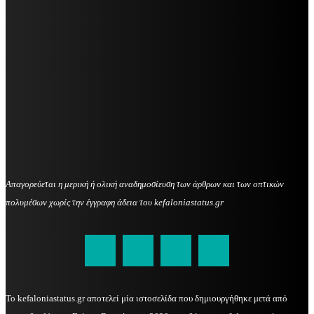
Απαγορεύεται η μερική ή ολική αναδημοσίευση των άρθρων και των οπτικών
πολυμέσων χωρίς την έγγραφη άδεια του kefaloniastatus.gr
kefaloniastatus@gmail.com
Το kefaloniastatus.gr αποτελεί μία ιστοσελίδα που δημιουργήθηκε μετά από