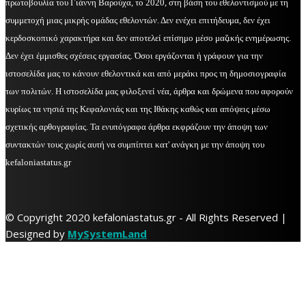
πρωτοβουλία του Γιάννη Βαρούχα, το 2020, στη βάση του εθελοντισμού με τη
συμμετοχή μιας μικρής ομάδας εθελοντών. Δεν ενέχει επιτήδευμα, δεν έχει
κερδοσκοπικό χαρακτήρα και δεν αποτελεί επίσημο μέσο μαζικής ενημέρωσης.
Δεν έχει έμμισθες σχέσεις εργασίας. Όσοι εργάζονται ή γράφουν για την
ιστοσελίδα μας το κάνουν εθελοντικά και από μεράκι προς τη δημοσιογραφία
των πολιτών. Η ιστοσελίδα μας φιλοξενεί νέα, άρθρα και δρώμενα που αφορούν
κυρίως τα νησιά της Κεφαλονιάς και της Ιθάκης καθώς και απόψεις μέσω
σχετικής αρθογραφίας. Τα ενυπόγραφα άρθρα εκφράζουν την άποψη των
συντακτών τους χωρίς αυτή να συμπίπτει κατ' ανάγκη με την άποψη του
kefaloniastatus.gr
© Copyright 2020 kefaloniastatus.gr - All Rights Reserved |
Designed by
MySystemLand