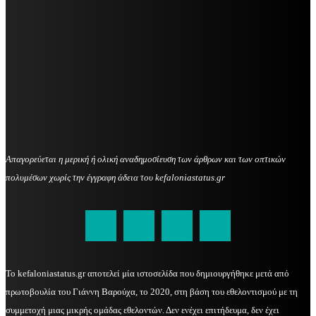
Απαγορεύεται η μερική ή ολική αναδημοσίευση των άρθρων και των οπτικών
πολυμέσων χωρίς την έγγραφη άδεια του kefaloniastatus.gr
kefaloniastatus@gmail.com
Το kefaloniastatus.gr αποτελεί μία ιστοσελίδα που δημιουργήθηκε μετά από
πρωτοβουλία του Γιάννη Βαρούχα, το 2020, στη βάση του εθελοντισμού με τη
συμμετοχή μιας μικρής ομάδας εθελοντών. Δεν ενέχει επιτήδευμα, δεν έχει