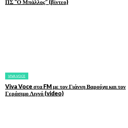
ΠΣ “Ο Μπάλλος” (βίντεο)
VIVA VOCE
Viva Voce στα FM με τον Γιάννη Βαρούχα και τον
Γεράσιμο Λιγνό (video)