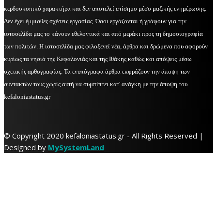
κερδοσκοπικό χαρακτήρα και δεν αποτελεί επίσημο μέσο μαζικής ενημέρωσης.
Δεν έχει έμμισθες σχέσεις εργασίας. Όσοι εργάζονται ή γράφουν για την
ιστοσελίδα μας το κάνουν εθελοντικά και από μεράκι προς τη δημοσιογραφία
των πολιτών. Η ιστοσελίδα μας φιλοξενεί νέα, άρθρα και δρώμενα που αφορούν
κυρίως τα νησιά της Κεφαλονιάς και της Ιθάκης καθώς και απόψεις μέσω
σχετικής αρθογραφίας. Τα ενυπόγραφα άρθρα εκφράζουν την άποψη των
συντακτών τους χωρίς αυτή να συμπίπτει κατ' ανάγκη με την άποψη του
kefaloniastatus.gr
© Copyright 2020 kefaloniastatus.gr - All Rights Reserved |
Designed by
MySystemLand