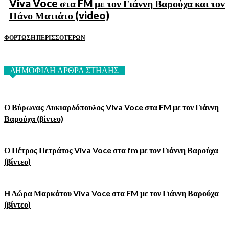
Viva Voce στα FM με τον Γιάννη Βαρούχα και τον
Πάνο Ματιάτο (video)
ΦΌΡΤΩΣΗ ΠΕΡΙΣΣΟΤΈΡΩΝ
ΔΗΜΟΦΙΛΗ ΑΡΘΡΑ ΣΤΗΛΗΣ
Ο Βύρωνας Λυκιαρδόπουλος Viva Voce στα FM με τον Γιάννη
Βαρούχα (βίντεο)
Ο Πέτρος Πετράτος Viva Voce στα fm με τον Γιάννη Βαρούχα
(βίντεο)
Η Δώρα Μαρκάτου Viva Voce στα FM με τον Γιάννη Βαρούχα
(βίντεο)