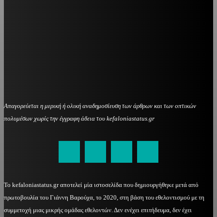
Απαγορεύεται η μερική ή ολική αναδημοσίευση των άρθρων και των οπτικών
πολυμέσων χωρίς την έγγραφη άδεια του kefaloniastatus.gr
kefaloniastatus@gmail.com
Το kefaloniastatus.gr αποτελεί μία ιστοσελίδα που δημιουργήθηκε μετά από
πρωτοβουλία του Γιάννη Βαρούχα, το 2020, στη βάση του εθελοντισμού με τη
συμμετοχή μιας μικρής ομάδας εθελοντών. Δεν ενέχει επιτήδευμα, δεν έχει