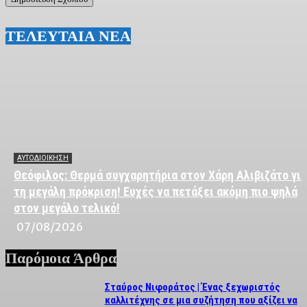
ΤΕΛΕΥΤΑΙΑ ΝΕΑ
ΑΥΤΟΔΙΟΙΚΗΣΗ
Θεόφιλος: Θερμά συγχαρητήρια στον Χάρη Αλιβιζάτο για
τη μεγάλη πρόκριση! Ευχές να πετάξει ακόμη πιο ψηλά
στον μεγάλο τελικό!
07/08/2026
Παρόμοια Άρθρα
Σταύρος Νιφοράτος | Ένας ξεχωριστός
καλλιτέχνης σε μια συζήτηση που αξίζει να