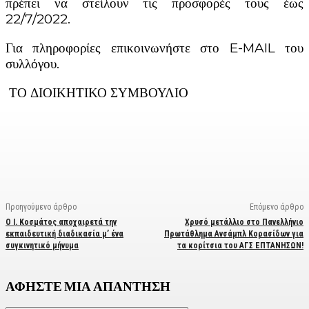
πρέπει να στείλουν τις προσφορές τους έως
22/7/2022.
Για πληροφορίες επικοινωνήστε στο E-MAIL του
συλλόγου.
ΤΟ ΔΙΟΙΚΗΤΙΚΟ ΣΥΜΒΟΥΛΙΟ
Facebook
X
Linkedin
Email
Vi
Προηγούμενο άρθρο
Επόμενο άρθρο
Ο Ι. Κοσμάτος αποχαιρετά την
Χρυσό μετάλλιο στο Πανελλήνιο
εκπαιδευτική διαδικασία μ’ ένα
Πρωτάθλημα Ανσάμπλ Κορασίδων για
συγκινητικό μήνυμα
τα κορίτσια του ΑΓΣ ΕΠΤΑΝΗΣΩΝ!
ΑΦΗΣΤΕ ΜΙΑ ΑΠΑΝΤΗΣΗ