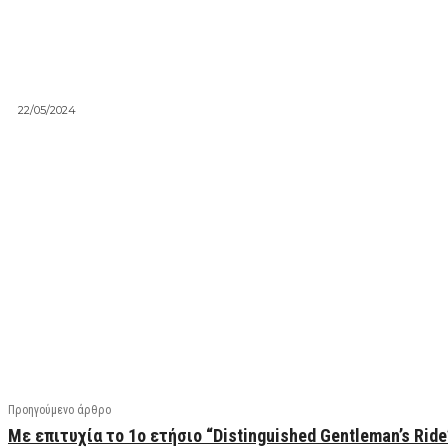
22/05/2024
Facebook
X
Linkedin
Email
Vi
Προηγούμενο άρθρο
Με επιτυχία το 1ο ετήσιο “Distinguished Gentleman’s Rid