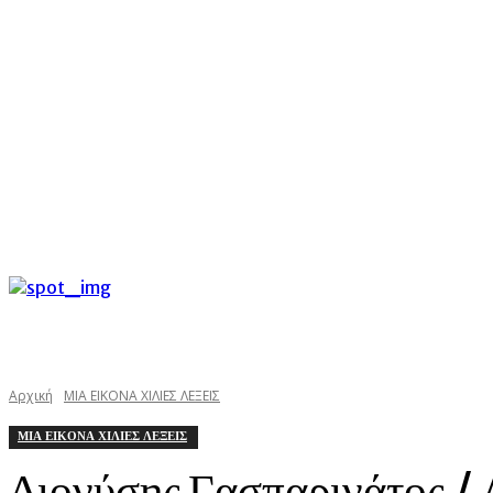
C
Πέμπτη 6 Αυγούστου 2026
33.5
Argostoli
kefaloniast
Αρχική
ΜΙΑ ΕΙΚΟΝΑ ΧΙΛΙΕΣ ΛΕΞΕΙΣ
ΜΙΑ ΕΙΚΟΝΑ ΧΙΛΙΕΣ ΛΕΞΕΙΣ
Διονύσης Γασπαρινάτος /