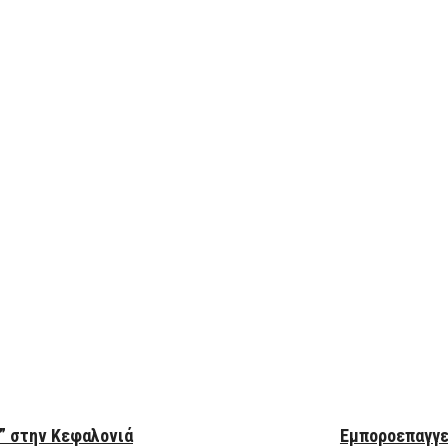
ber
e” στην Κεφαλονιά
Εμποροεπαγγε