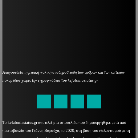
Απαγορεύεται η μερική ή ολική αναδημοσίευση των άρθρων και των οπτικών
πολυμέσων χωρίς την έγγραφη άδεια του kefaloniastatus.gr
kefaloniastatus@gmail.com
Το kefaloniastatus.gr αποτελεί μία ιστοσελίδα που δημιουργήθηκε μετά από
πρωτοβουλία του Γιάννη Βαρούχα, το 2020, στη βάση του εθελοντισμού με τη