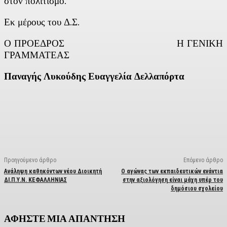
στον πολιτισμό.
Εκ μέρους του Δ.Σ.
Ο ΠΡΟΕΔΡΟΣ Η ΓΕΝΙΚΗ
ΓΡΑΜΜΑΤΕΑΣ
Παναγής Λυκούδης Ευαγγελία Δελλαπόρτα
Facebook
X
Linkedin
Email
Vi
Προηγούμενο άρθρο
Επόμενο άρθρο
Ανάληψη καθηκόντων νέου Διοικητή
Ο αγώνας των εκπαιδευτικών ενάντια
ΔΙ.Π.Υ.Ν. ΚΕΦΑΛΛΗΝΙΑΣ
στην αξιολόγηση
είναι μάχη υπέρ του
δημόσιου σχολείου
ΑΦΗΣΤΕ ΜΙΑ ΑΠΑΝΤΗΣΗ