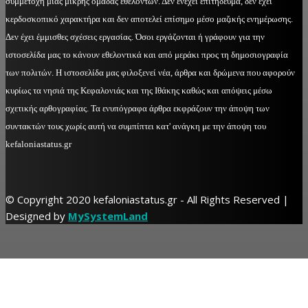
συμμετοχή μιας μικρής ομάδας εθελοντών. Δεν ενέχει επιτήδευμα, δεν έχει
κερδοσκοπικό χαρακτήρα και δεν αποτελεί επίσημο μέσο μαζικής ενημέρωσης.
Δεν έχει έμμισθες σχέσεις εργασίας. Όσοι εργάζονται ή γράφουν για την
ιστοσελίδα μας το κάνουν εθελοντικά και από μεράκι προς τη δημοσιογραφία
των πολιτών. Η ιστοσελίδα μας φιλοξενεί νέα, άρθρα και δρώμενα που αφορούν
κυρίως τα νησιά της Κεφαλονιάς και της Ιθάκης καθώς και απόψεις μέσω
σχετικής αρθογραφίας. Τα ενυπόγραφα άρθρα εκφράζουν την άποψη των
συντακτών τους χωρίς αυτή να συμπίπτει κατ' ανάγκη με την άποψη του
kefaloniastatus.gr
© Copyright 2020 kefaloniastatus.gr - All Rights Reserved |
Designed by
MySystemLand