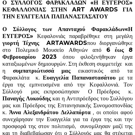
Ο ΣΥΛΛΟΓΟΣ ΦΑΡΑΚΛΑΔΩΝ «Η ΕΥΓΕΡΟΣ»
ΚΕΦΑΛΛΟΝΙΑΣ ΣΤΗΝ ART AWARDS ΓΙΑ
ΤΗΝ ΕΥΑΓΓΕΛΙΑ ΠΑΠΑΝΑΣΤΑΣΑΤΟΥ
Ο Σύλλογος των Απανταχού Φαρακλάδων«Η
ΕΥΓΕΡΟΣ»
Κεφαλονιάς παραβρέθηκε στη μεγάλη
γιορτή Τέχνης
ARTAWARDS
που διοργανώθηκε
στο Πολεμικό Μουσείο Αθηνών από
6 έως 8
Φεβρουαρίου 2023
όπου φιλοξενήθηκαν έργα
καταξιωμένων δημιουργών. Στη έκθεση συμμετείχε και
η
συμπατριώτισσά μας
εικαστικός από τα
Φαρακλάτα κ.
Ευαγγελία Παπαναστασάτου
με τα
έργα της εμπνευσμένα από την Κεφαλλονιά. Τον
Σύλλογό μας εκπροσώπησαν Ο Πρόεδρος κ.
Παναγής Λυκούδης
και η Αντιπρόεδρος του Συλλόγου
μας και Πρόεδρος της Επτανησιακής Συνομοσπονδίας
κ.
Άννα Αλεξανδράτου Δελλαπόρτα
, οι οποίοι αφού
συνεχάρησαν την Ευαγγελία για τα έργα της και την
προσφορά της στον πολιτισμό, συνομίλησαν μαζί της
και τη διαβεβαίωσαν ότι ο Σύλλογός μας θα στέκεται