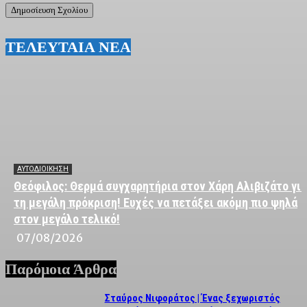
ΤΕΛΕΥΤΑΙΑ ΝΕΑ
ΑΥΤΟΔΙΟΙΚΗΣΗ
Θεόφιλος: Θερμά συγχαρητήρια στον Χάρη Αλιβιζάτο για
τη μεγάλη πρόκριση! Ευχές να πετάξει ακόμη πιο ψηλά
στον μεγάλο τελικό!
07/08/2026
Παρόμοια Άρθρα
Σταύρος Νιφοράτος | Ένας ξεχωριστός