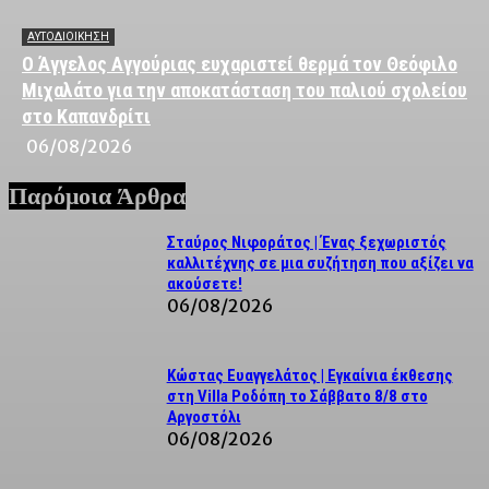
ΑΥΤΟΔΙΟΙΚΗΣΗ
Ο Άγγελος Αγγούριας ευχαριστεί θερμά τον Θεόφιλο
Μιχαλάτο για την αποκατάσταση του παλιού σχολείου
στο Καπανδρίτι
06/08/2026
Παρόμοια Άρθρα
Σταύρος Νιφοράτος | Ένας ξεχωριστός
καλλιτέχνης σε μια συζήτηση που αξίζει να
ακούσετε!
06/08/2026
Κώστας Ευαγγελάτος | Εγκαίνια έκθεσης
στη Villa Ροδόπη το Σάββατο 8/8 στο
Αργοστόλι
06/08/2026