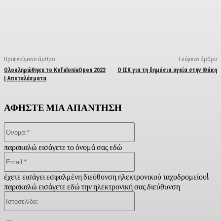
Facebook
X
Linkedin
Email
Vi
Προηγούμενο άρθρο
Επόμενο άρθρο
Ολοκληρώθηκε το KefaloniaOpen 2023
Ο ΙΣΚ για τη δημόσια υγεία στην Ιθάκη
| Αποτελέσματα
ΑΦΗΣΤΕ ΜΙΑ ΑΠΑΝΤΗΣΗ
Όνομα:*
παρακαλώ εισάγετε το όνομά σας εδώ
Email:*
έχετε εισάγει εσφαλμένη διεύθυνση ηλεκτρονικού ταχυδρομείου!
παρακαλώ εισάγετε εδώ την ηλεκτρονική σας διεύθυνση
Ιστοσελίδα: