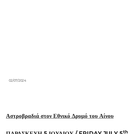
02/07/2024
Αστροβραδιά στον Εθνικό Δρυμό του Αίνου
th
ΠΑΡΑΣΚΕΥΗ
5 ΙΟΥΛΙΟΥ
/ FRIDAY JULY 5