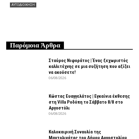
ΑΥΤΟΔΙΟΙΚΗΣΗ
Θεόφιλος: Θερμά συγχαρητήρια στον Χάρη
Αλιβιζάτο για τη μεγάλη πρόκριση! Ευχές να πετάξει
ακόμη πιο ψηλά στον μεγάλο τελικό!
07/08/2026
Παρόμοια Άρθρα
Σταύρος Νιφοράτος | Ένας ξεχωριστός
καλλιτέχνης σε μια συζήτηση που αξίζει
να ακούσετε!
06/08/2026
Κώστας Ευαγγελάτος | Εγκαίνια έκθεσης
στη Villa Ροδόπη το Σάββατο 8/8 στο
Αργοστόλι
06/08/2026
Καλοκαιρινή Συναυλία της
Μαντολινάτας του Δήμου Αργοστολίου