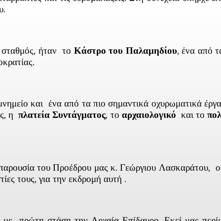
υ.
σταθμός, ήταν το
Κάστρο του Παλαμηδίου
, ένα από 
οκρατίας.
νημείο και ένα από τα πιο σημαντικά οχυρωματικά έργα
ως, η
πλατεία Συντάγματος
, το
αρχαιολογικό
και το
πο
παρουσία του Προέδρου μας κ. Γεώργιου Λασκαράτου, ο ο
ίες τους, για την εκδρομή αυτή .
με πρώτη στάση την Αρχαία Επίδαυρο. Εκεί μας περίμε