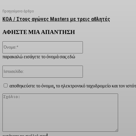
Προηγούμενο άρθρο
ΚΟΑ / Στους αγώνες Masters με τρεις αθλητές
ΑΦΗΣΤΕ ΜΙΑ ΑΠΑΝΤΗΣΗ
Όνομα:*
παρακαλώ εισάγετε το όνομά σας εδώ
Ιστοσελίδα:
αποθηκεύστε το όνομα, το ηλεκτρονικό ταχυδρομείο και τον ιστό
Σχόλιο:
εισάγετε το σχόλιό σας!