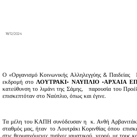
18/12/2024
Ο «Οργανισμό Κοινωνικής Αλληλεγγύης & Παιδείας Κ
εκδρομή στο
ΛΟΥΤΡΑΚΙ- ΝΑΥΠΛΙΟ -ΑΡΧΑΙΑ Ε
κατεύθυνση το λιμάνι της Σάμης, παρουσία του Προέδ
επισκεπτόταν στο Ναύπλιο, όπως και έγινε.
Τα μέλη του ΚΑΠΗ συνόδευσαν η κ. Ανθή Αρβανιτάκη 
σταθμός μας, ήταν το Λουτράκι Κορινθίας όπου επισκ
στις θερμαινόμενες πισίνες ιαματικού νερού, με τους 