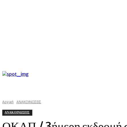
C
Παρασκευή 7 Αυγούστου 2026
26.6
Argostoli
kefalonias
Αρχική
ΑΝΑΚΟΙΝΩΣΕΙΣ
ΑΝΑΚΟΙΝΩΣΕΙΣ
ΟΚΑΠ / 3ήμερη εκδρομή σ