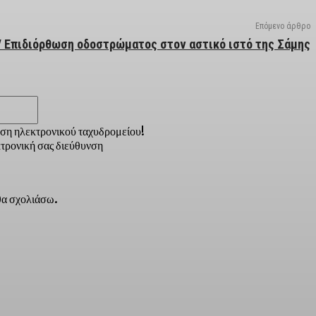
Επόμενο άρθρο
/ Επιδιόρθωση οδοστρώματος στον αστικό ιστό της Σάμης
Email:*
νση ηλεκτρονικού ταχυδρομείου!
τρονική σας διεύθυνση
 θα σχολιάσω.