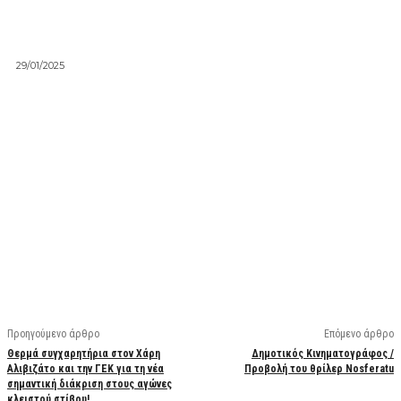
29/01/2025
Facebook
X
Linkedin
Email
Vi
Προηγούμενο άρθρο
Επόμενο άρθρο
Θερμά συγχαρητήρια στον Χάρη
Δημοτικός Κινηματογράφος /
Αλιβιζάτο και την ΓΕΚ για τη νέα
Προβολή του θρίλερ Nosferatu
σημαντική διάκριση στους αγώνες
κλειστού στίβου!