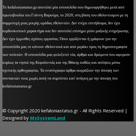
Το kefaloniastatus.gr αποτελεί μία ιστοσελίδα που δημιουργήθηκε μετά από
πρωτοβουλία του Γιάννη Βαρούχα, το 2020, στη βάση του εθελοντισμού με τη
συμμετοχή μιας μικρής ομάδας εθελοντών. Δεν ενέχει επιτήδευμα, δεν έχει
κερδοσκοπικό χαρακτήρα και δεν αποτελεί επίσημο μέσο μαζικής ενημέρωσης.
Δεν έχει έμμισθες σχέσεις εργασίας. Όσοι εργάζονται ή γράφουν για την
ιστοσελίδα μας το κάνουν εθελοντικά και από μεράκι προς τη δημοσιογραφία
των πολιτών. Η ιστοσελίδα μας φιλοξενεί νέα, άρθρα και δρώμενα που αφορούν
κυρίως τα νησιά της Κεφαλονιάς και της Ιθάκης καθώς και απόψεις μέσω
σχετικής αρθογραφίας. Τα ενυπόγραφα άρθρα εκφράζουν την άποψη των
συντακτών τους χωρίς αυτή να συμπίπτει κατ' ανάγκη με την άποψη του
kefaloniastatus.gr
© Copyright 2020 kefaloniastatus.gr - All Rights Reserved |
Designed by
MySystemLand