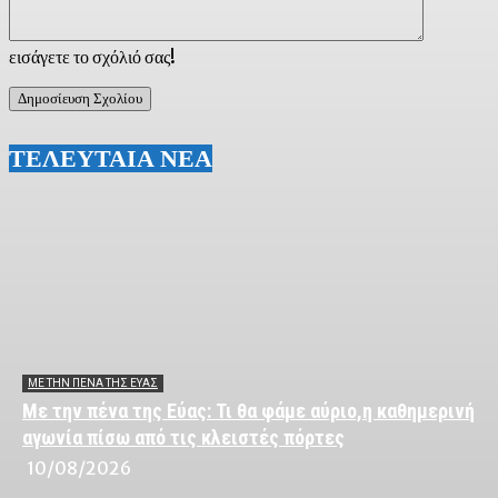
εισάγετε το σχόλιό σας!
ΤΕΛΕΥΤΑΙΑ ΝΕΑ
ΜΕ ΤΗΝ ΠΈΝΑ ΤΗΣ ΕΎΑΣ
Με την πένα της Εύας: Τι θα φάμε αύριο,η καθημερινή
αγωνία πίσω από τις κλειστές πόρτες
10/08/2026