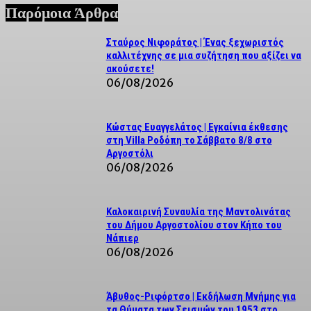
Παρόμοια Άρθρα
Σταύρος Νιφοράτος | Ένας ξεχωριστός
καλλιτέχνης σε μια συζήτηση που αξίζει να
ακούσετε!
06/08/2026
Κώστας Ευαγγελάτος | Εγκαίνια έκθεσης
στη Villa Ροδόπη το Σάββατο 8/8 στο
Αργοστόλι
06/08/2026
Καλοκαιρινή Συναυλία της Μαντολινάτας
του Δήμου Αργοστολίου στον Κήπο του
Νάπιερ
06/08/2026
Άβυθος-Ριφόρτσο | Εκδήλωση Μνήμης για
τα Θύματα των Σεισμών του 1953 στο