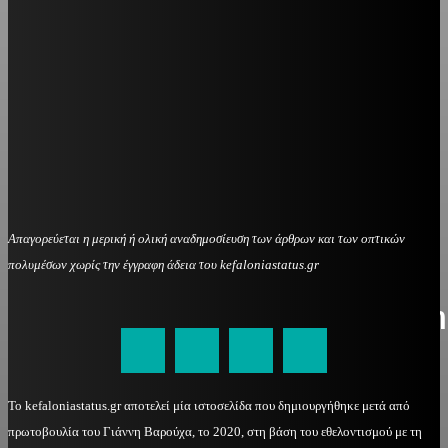
Απαγορεύεται η μερική ή ολική αναδημοσίευση των άρθρων και των οπτικών
πολυμέσων χωρίς την έγγραφη άδεια του kefaloniastatus.gr
kefaloniastatus@gmail.com
Το kefaloniastatus.gr αποτελεί μία ιστοσελίδα που δημιουργήθηκε μετά από
πρωτοβουλία του Γιάννη Βαρούχα, το 2020, στη βάση του εθελοντισμού με τη