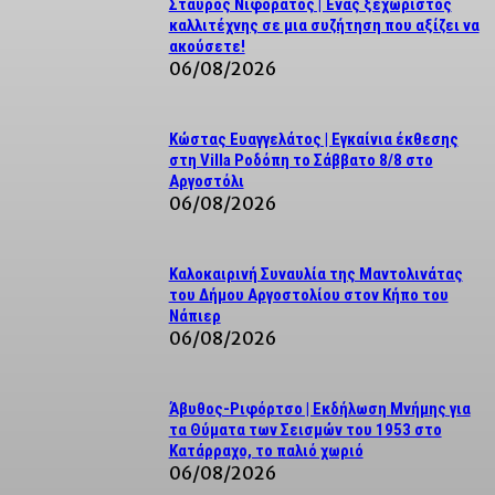
Σταύρος Νιφοράτος | Ένας ξεχωριστός
καλλιτέχνης σε μια συζήτηση που αξίζει να
ακούσετε!
06/08/2026
Κώστας Ευαγγελάτος | Εγκαίνια έκθεσης
στη Villa Ροδόπη το Σάββατο 8/8 στο
Αργοστόλι
06/08/2026
Καλοκαιρινή Συναυλία της Μαντολινάτας
του Δήμου Αργοστολίου στον Κήπο του
Νάπιερ
06/08/2026
Άβυθος-Ριφόρτσο | Εκδήλωση Μνήμης για
τα Θύματα των Σεισμών του 1953 στο
Κατάρραχο, το παλιό χωριό
06/08/2026