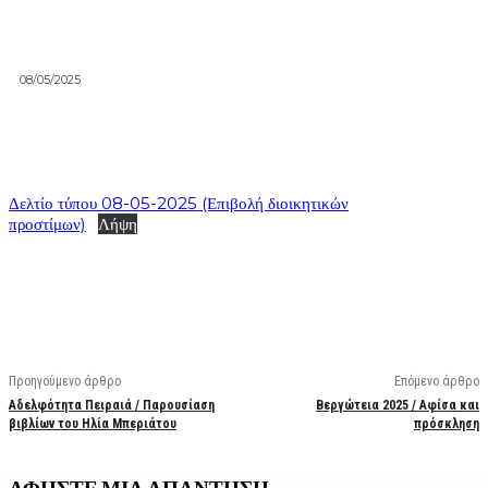
08/05/2025
Δελτίο τύπου 08-05-2025 (Επιβολή διοικητικών
προστίμων)
Λήψη
Facebook
X
Linkedin
Email
Vi
Προηγούμενο άρθρο
Επόμενο άρθρο
Αδελφότητα Πειραιά / Παρουσίαση
Βεργώτεια 2025 / Αφίσα και
βιβλίων του Ηλία Μπεριάτου
πρόσκληση