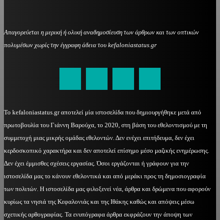
Απαγορεύεται η μερική ή ολική αναδημοσίευση των άρθρων και των οπτικών
πολυμέσων χωρίς την έγγραφη άδεια του kefaloniastatus.gr
kefaloniastatus@gmail.com
Το kefaloniastatus.gr αποτελεί μία ιστοσελίδα που δημιουργήθηκε μετά από
πρωτοβουλία του Γιάννη Βαρούχα, το 2020, στη βάση του εθελοντισμού με τη
συμμετοχή μιας μικρής ομάδας εθελοντών. Δεν ενέχει επιτήδευμα, δεν έχει
κερδοσκοπικό χαρακτήρα και δεν αποτελεί επίσημο μέσο μαζικής ενημέρωσης.
Δεν έχει έμμισθες σχέσεις εργασίας. Όσοι εργάζονται ή γράφουν για την
ιστοσελίδα μας το κάνουν εθελοντικά και από μεράκι προς τη δημοσιογραφία
των πολιτών. Η ιστοσελίδα μας φιλοξενεί νέα, άρθρα και δρώμενα που αφορούν
κυρίως τα νησιά της Κεφαλονιάς και της Ιθάκης καθώς και απόψεις μέσω
σχετικής αρθογραφίας. Τα ενυπόγραφα άρθρα εκφράζουν την άποψη των