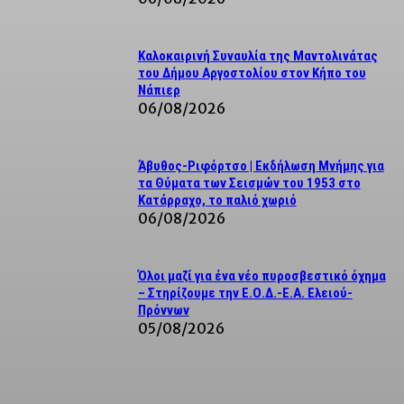
Καλοκαιρινή Συναυλία της Μαντολινάτας
του Δήμου Αργοστολίου στον Κήπο του
Νάπιερ
06/08/2026
Άβυθος-Ριφόρτσο | Εκδήλωση Μνήμης για
τα Θύματα των Σεισμών του 1953 στο
Κατάρραχο, το παλιό χωριό
06/08/2026
Όλοι μαζί για ένα νέο πυροσβεστικό όχημα
– Στηρίζουμε την Ε.Ο.Δ.-Ε.Α. Ελειού-
Πρόννων
05/08/2026