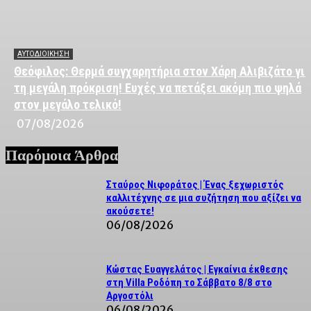
ΑΥΤΟΔΙΟΙΚΗΣΗ
Θεόφιλος: Θερμά συγχαρητήρια στον Χάρη Αλιβιζάτο για
τη μεγάλη πρόκριση! Ευχές να πετάξει ακόμη πιο ψηλά
στον μεγάλο τελικό!
07/08/2026
Παρόμοια Άρθρα
Σταύρος Νιφοράτος | Ένας ξεχωριστός
καλλιτέχνης σε μια συζήτηση που αξίζει να
ακούσετε!
06/08/2026
Κώστας Ευαγγελάτος | Εγκαίνια έκθεσης
στη Villa Ροδόπη το Σάββατο 8/8 στο
Αργοστόλι
06/08/2026