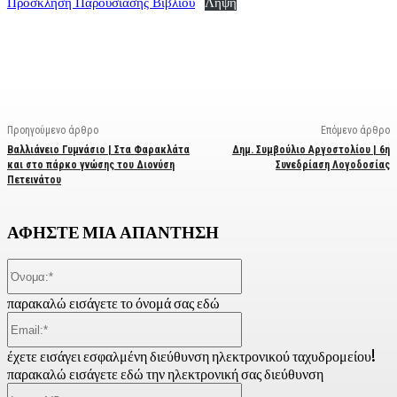
Πρόσκληση Παρουσίασης Βιβλίου
Λήψη
Facebook
X
Linkedin
Email
Vi
Προηγούμενο άρθρο
Επόμενο άρθρο
Βαλλιάνειο Γυμνάσιο | Στα Φαρακλάτα
Δημ. Συμβούλιο Αργοστολίου | 6η
και στο πάρκο γνώσης του Διονύση
Συνεδρίαση Λογοδοσίας
Πετεινάτου
ΑΦΗΣΤΕ ΜΙΑ ΑΠΑΝΤΗΣΗ
Όνομα:*
παρακαλώ εισάγετε το όνομά σας εδώ
Email:*
έχετε εισάγει εσφαλμένη διεύθυνση ηλεκτρονικού ταχυδρομείου!
παρακαλώ εισάγετε εδώ την ηλεκτρονική σας διεύθυνση
Ιστοσελίδα: