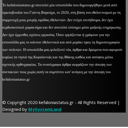
Το kefaloniastatus.gr αποτελεί μία ιστοσελίδα που δημιουργήθηκε μετά από
πρωτοβουλία του Γιάννη Βαρούχα, το 2020, στη βάση του εθελοντισμού με τη
συμμετοχή μιας μικρής ομάδας εθελοντών. Δεν ενέχει επιτήδευμα, δεν έχει
κερδοσκοπικό χαρακτήρα και δεν αποτελεί επίσημο μέσο μαζικής ενημέρωσης.
Δεν έχει έμμισθες σχέσεις εργασίας. Όσοι εργάζονται ή γράφουν για την
ιστοσελίδα μας το κάνουν εθελοντικά και από μεράκι προς τη δημοσιογραφία
των πολιτών. Η ιστοσελίδα μας φιλοξενεί νέα, άρθρα και δρώμενα που αφορούν
κυρίως τα νησιά της Κεφαλονιάς και της Ιθάκης καθώς και απόψεις μέσω
σχετικής αρθογραφίας. Τα ενυπόγραφα άρθρα εκφράζουν την άποψη των
συντακτών τους χωρίς αυτή να συμπίπτει κατ' ανάγκη με την άποψη του
kefaloniastatus.gr
© Copyright 2020 kefaloniastatus.gr - All Rights Reserved |
Designed by
MySystemLand