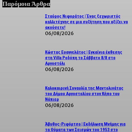
Παρόμοια Άρθρα
Σταύρος Νιφοράτος | Ένας ξεχωριστός
καλλιτέχνης σε μια συζήτηση που αξίζει να
ακούσετε!
06/08/2026
Κώστας Ευαγγελάτος | Εγκαίνια έκθεσης
στη Villa Ροδόπη το Σάββατο 8/8 στο
Αργοστόλι
06/08/2026
Καλοκαιρινή Συναυλία της Μαντολινάτας
του Δήμου Αργοστολίου στον Κήπο του
Νάπιερ
06/08/2026
Άβυθος-Ριφόρτσο | Εκδήλωση Μνήμης για
τα Θύματα των Σεισμών του 1953 στο