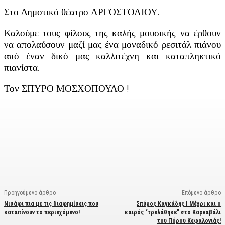
Στο Δημοτικό θέατρο ΑΡΓΟΣΤΟΛΙΟΥ.
Καλούμε τους φίλους της καλής μουσικής να έρθουν
να απολαύσουν μαζί μας ένα μοναδικό ρεσιτάλ πιάνου
από έναν δικό μας καλλιτέχνη και καταπληκτικό
πιανίστα.
Τον ΣΠΥΡΟ ΜΟΣΧΟΠΟΥΛΟ !
Facebook
X
Linkedin
Email
Vi
Προηγούμενο άρθρο
Επόμενο άρθρο
Νισάφι πια με τις διαφημίσεις που
Σπύρος Καγκάδης | Μέχρι και ο
καταπίνουν το περιεχόμενο!
καιρός “τρελάθηκε” στο Καρναβάλι
του Πόρου Κεφαλονιάς!