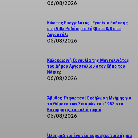
06/08/2026
Κώστας Ευαγγελάτος | Εγκαίνια έκθεσης
στη Villa Ροδόπη το Σάββατο 8/8 στο
Αργοστόλι
06/08/2026
Καλοκαιρινή Συναυλία της Μαντολινάτας
του Δήμου Αργοστολίου στον Κήπο του
Νάπιερ
06/08/2026
Άβυθος-Ριφόρτσο | Εκδήλωση Μνήμης για
τα Θύματα των Σεισμών του 1953 στο
Κατάρραχο, το παλιό χωριό
06/08/2026
Όλοι μαζί για ένα νέο πυροσβεστικό όχημα