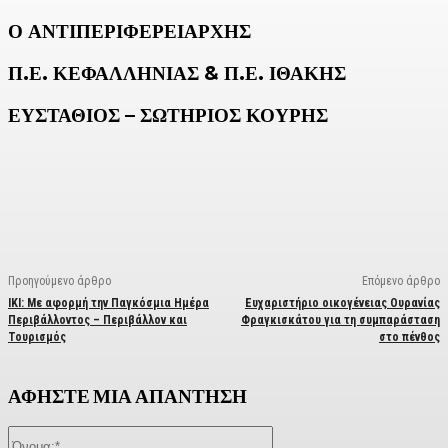
Ο ΑΝΤΙΠΕΡΙΦΕΡΕΙΑΡΧΗΣ
Π.Ε. ΚΕΦΑΛΛΗΝΙΑΣ & Π.Ε. ΙΘΑΚΗΣ
ΕΥΣΤΑΘΙΟΣ – ΣΩΤΗΡΙΟΣ ΚΟΥΡΗΣ
Facebook
X
Linkedin
Email
Vi
Προηγούμενο άρθρο
Επόμενο άρθρο
IKI: Με αφορμή την Παγκόσμια Ημέρα
Ευχαριστήριο οικογένειας Ουρανίας
Περιβάλλοντος – Περιβάλλον και
Φραγκισκάτου για τη συμπαράσταση
Τουρισμός
στο πένθος
ΑΦΗΣΤΕ ΜΙΑ ΑΠΑΝΤΗΣΗ
Όνομα:*