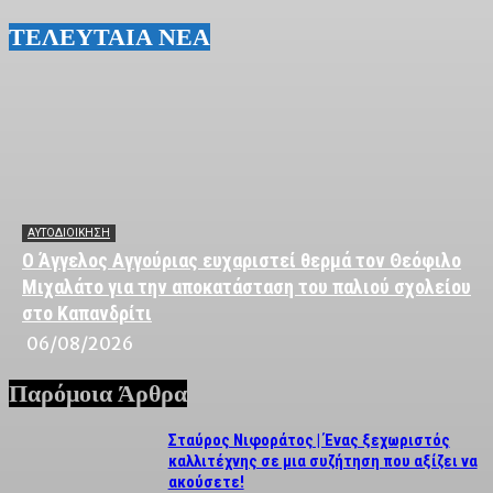
ΤΕΛΕΥΤΑΙΑ ΝΕΑ
ΑΥΤΟΔΙΟΙΚΗΣΗ
Ο Άγγελος Αγγούριας ευχαριστεί θερμά τον Θεόφιλο
Μιχαλάτο για την αποκατάσταση του παλιού σχολείου
στο Καπανδρίτι
06/08/2026
Παρόμοια Άρθρα
Σταύρος Νιφοράτος | Ένας ξεχωριστός
καλλιτέχνης σε μια συζήτηση που αξίζει να
ακούσετε!