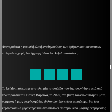
Απαγορεύεται η μερική ή ολική αναδημοσίευση των άρθρων και των οπτικών
πολυμέσων χωρίς την έγγραφη άδεια του kefaloniastatus.gr
kefaloniastatus@gmail.com
Το kefaloniastatus.gr αποτελεί μία ιστοσελίδα που δημιουργήθηκε μετά από
πρωτοβουλία του Γιάννη Βαρούχα, το 2020, στη βάση του εθελοντισμού με τη
συμμετοχή μιας μικρής ομάδας εθελοντών. Δεν ενέχει επιτήδευμα, δεν έχει
κερδοσκοπικό χαρακτήρα και δεν αποτελεί επίσημο μέσο μαζικής ενημέρωσης.