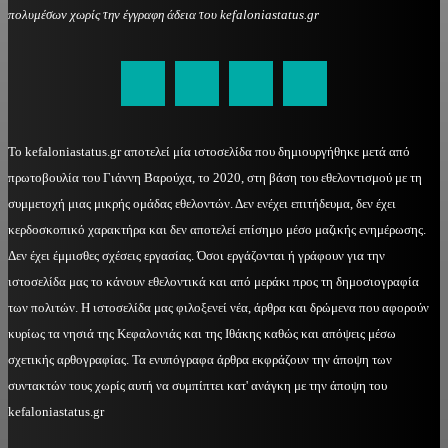
πολυμέσων χωρίς την έγγραφη άδεια του kefaloniastatus.gr
kefaloniastatus@gmail.com
Το kefaloniastatus.gr αποτελεί μία ιστοσελίδα που δημιουργήθηκε μετά από
πρωτοβουλία του Γιάννη Βαρούχα, το 2020, στη βάση του εθελοντισμού με τη
συμμετοχή μιας μικρής ομάδας εθελοντών. Δεν ενέχει επιτήδευμα, δεν έχει
κερδοσκοπικό χαρακτήρα και δεν αποτελεί επίσημο μέσο μαζικής ενημέρωσης.
Δεν έχει έμμισθες σχέσεις εργασίας. Όσοι εργάζονται ή γράφουν για την
ιστοσελίδα μας το κάνουν εθελοντικά και από μεράκι προς τη δημοσιογραφία
των πολιτών. Η ιστοσελίδα μας φιλοξενεί νέα, άρθρα και δρώμενα που αφορούν
κυρίως τα νησιά της Κεφαλονιάς και της Ιθάκης καθώς και απόψεις μέσω
σχετικής αρθογραφίας. Τα ενυπόγραφα άρθρα εκφράζουν την άποψη των
συντακτών τους χωρίς αυτή να συμπίπτει κατ' ανάγκη με την άποψη του
kefaloniastatus.gr