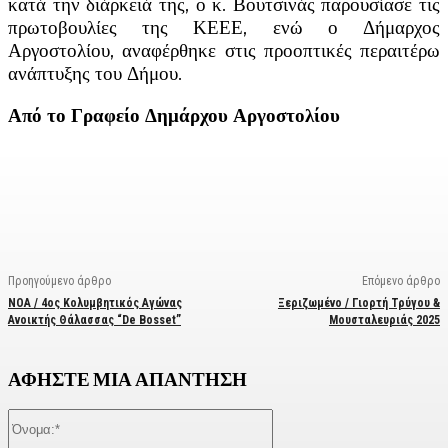
κατά την διάρκειά της, ο κ. Βουτσινάς παρουσίασε τις
πρωτοβουλίες της ΚΕΕΕ, ενώ ο Δήμαρχος
Αργοστολίου, αναφέρθηκε στις προοπτικές περαιτέρω
ανάπτυξης του Δήμου.
Από το Γραφείο Δημάρχου Αργοστολίου
Facebook
X
Linkedin
Email
Vi
Προηγούμενο άρθρο
Επόμενο άρθρο
ΝΟΑ / 4ος Κολυμβητικός Αγώνας
Ξεριζωμένο / Γιορτή Τρύγου &
Ανοικτής Θάλασσας “De Bosset”
Μουσταλευριάς 2025
ΑΦΗΣΤΕ ΜΙΑ ΑΠΑΝΤΗΣΗ
Όνομα:*