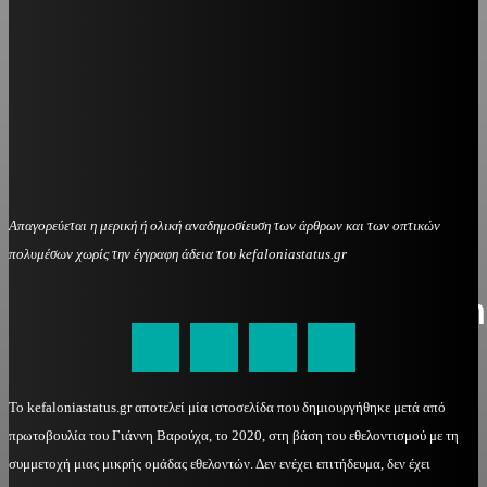
Απαγορεύεται η μερική ή ολική αναδημοσίευση των άρθρων και των οπτικών
πολυμέσων χωρίς την έγγραφη άδεια του kefaloniastatus.gr
kefaloniastatus@gmail.com
Το kefaloniastatus.gr αποτελεί μία ιστοσελίδα που δημιουργήθηκε μετά από
πρωτοβουλία του Γιάννη Βαρούχα, το 2020, στη βάση του εθελοντισμού με τη
συμμετοχή μιας μικρής ομάδας εθελοντών. Δεν ενέχει επιτήδευμα, δεν έχει