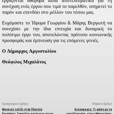
εργάζονται αθόρυβα αλλά αποτελεσματικά για τη
συνέχιση ενός έργου που τιμά το παρελθόν, υπηρετεί το
παρόν και επενδύει στο μέλλον του τόπου μας.
Ευχόμαστε το Ίδρυμα Γεωργίου & Μάρης Βεργωτή να
συνεχίσει με την ίδια επιτυχία και δυναμική το
πολύτιμο έργο του, αποτελώντας πρότυπο κοινωνικής
προσφοράς και έμπνευση για τις επόμενες γενιές.
Ο Δήμαρχος Αργοστολίου
Θεόφιλος Μιχαλάτος
Facebook
X
Linkedin
Email
Vi
Προηγούμενο άρθρο
Επόμενο άρθρο
Μουσικό ταξίδι στην Πλατεία
Greenpeace: Τι φάση με τα
Καμπάνας: Συναυλία-αφιέρωμα στους
μεταλλαγμένα, κύριε Μητσοτάκη;