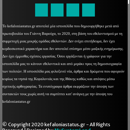
kefaloniastatus@gmail.com
Το kefaloniastatus.gr αποτελεί μία ιστοσελίδα που δημιουργήθηκε μετά από
πρωτοβουλία του Γιάννη Βαρούχα, το 2020, στη βάση του εθελοντισμού με τη
συμμετοχή μιας μικρής ομάδας εθελοντών. Δεν ενέχει επιτήδευμα, δεν έχει
κερδοσκοπικό χαρακτήρα και δεν αποτελεί επίσημο μέσο μαζικής ενημέρωσης.
Δεν έχει έμμισθες σχέσεις εργασίας. Όσοι εργάζονται ή γράφουν για την
ιστοσελίδα μας το κάνουν εθελοντικά και από μεράκι προς τη δημοσιογραφία
των πολιτών. Η ιστοσελίδα μας φιλοξενεί νέα, άρθρα και δρώμενα που αφορούν
κυρίως τα νησιά της Κεφαλονιάς και της Ιθάκης καθώς και απόψεις μέσω
σχετικής αρθογραφίας. Τα ενυπόγραφα άρθρα εκφράζουν την άποψη των
συντακτών τους χωρίς αυτή να συμπίπτει κατ' ανάγκη με την άποψη του
kefaloniastatus.gr
© Copyright 2020 kefaloniastatus.gr - All Rights