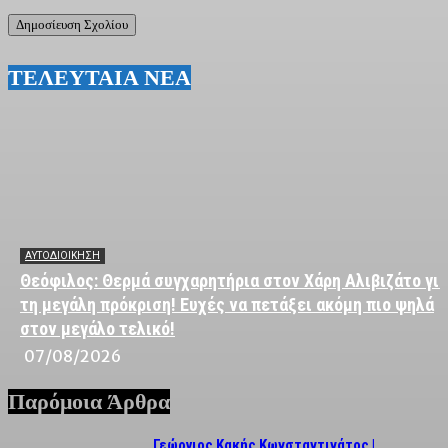
ΤΕΛΕΥΤΑΙΑ ΝΕΑ
ΑΥΤΟΔΙΟΙΚΗΣΗ
Θεόφιλος: Θερμά συγχαρητήρια στον Χάρη Αλιβιζάτο για
τη μεγάλη πρόκριση! Ευχές να πετάξει ακόμη πιο ψηλά
στον μεγάλο τελικό!
07/08/2026
Παρόμοια Άρθρα
Γεώργιος Κακής Κωνσταντινάτος |