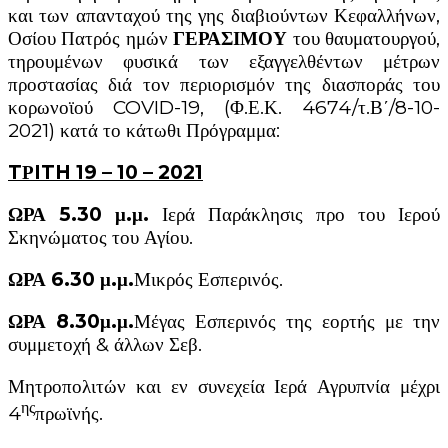
και των απανταχού της γης διαβιούντων Κεφαλλήνων,
Οσίου Πατρός ημών
ΓΕΡΑΣΙΜΟΥ
του θαυματουργού,
τηρουμένων φυσικά των εξαγγελθέντων μέτρων
προστασίας διά τον περιορισμόν της διασποράς του
κορωνοϊού COVID-19, (Φ.Ε.Κ. 4674/τ.Β΄/8-10-
2021) κατά το κάτωθι Πρόγραμμα:
T
Ρ
ITH
19 – 10 – 2021
ΩΡΑ 5.30 μ.μ
.
Ιερά Παράκλησις προ του Ιερού
Σκηνώματος του Αγίου.
ΩΡΑ 6.30 μ.μ.
Μικρός Εσπερινός.
ΩΡΑ 8.30μ.μ.
Μέγας Εσπερινός της εορτής με την
συμμετοχή & άλλων Σεβ.
Μητροπολιτών και εν συνεχεία Ιερά Αγρυπνία μέχρι
ης
4
πρωϊνής.