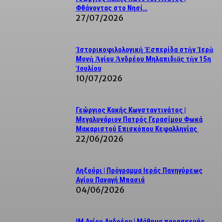
Φθάνοντας στο Νησί…
27/07/2026
Ἱστορικοφιλολογικὴ Ἑσπερίδα στὴν Ἱερὰ
Μονὴ Ἁγίου Ἀνδρέου Μηλαπιδιᾶς τὴν 15η
Ἰουλίου
10/07/2026
Γεώργιος Κακής Κωνσταντινάτος |
Μεγαλυνάριον Πατρός Γερασίμου Φωκά
Μακαριστού Επισκόπου Κεφαλληνίας
22/06/2026
Ληξούρι | Πρόγραμμα Ιεράς Πανηγύρεως
Αγίου Παναγή Μπασιά
04/06/2026
ΙΜ Αγίου Ανδρέου | Μάθημα παρασκευής