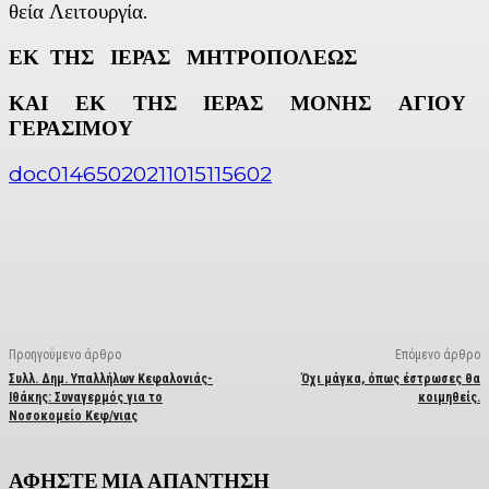
θεία Λειτουργία.
ΕΚ ΤΗΣ ΙΕΡΑΣ ΜΗΤΡΟΠΟΛΕΩΣ
ΚΑΙ ΕΚ ΤΗΣ ΙΕΡΑΣ ΜΟΝΗΣ ΑΓΙΟΥ
ΓΕΡΑΣΙΜΟΥ
doc01465020211015115602
Facebook
X
Linkedin
Email
Vi
Προηγούμενο άρθρο
Επόμενο άρθρο
Συλλ. Δημ. Υπαλλήλων Κεφαλονιάς-
Όχι μάγκα, όπως έστρωσες θα
Ιθάκης: Συναγερμός για το
κοιμηθείς.
Νοσοκομείο Κεφ/νιας
ΑΦΗΣΤΕ ΜΙΑ ΑΠΑΝΤΗΣΗ