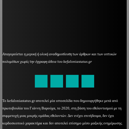
Απαγορεύεται η μερική ή ολική αναδημοσίευση των άρθρων και των οπτικών
πολυμέσων χωρίς την έγγραφη άδεια του kefaloniastatus.gr
kefaloniastatus@gmail.com
Το kefaloniastatus.gr αποτελεί μία ιστοσελίδα που δημιουργήθηκε μετά από
πρωτοβουλία του Γιάννη Βαρούχα, το 2020, στη βάση του εθελοντισμού με τη
συμμετοχή μιας μικρής ομάδας εθελοντών. Δεν ενέχει επιτήδευμα, δεν έχει
κερδοσκοπικό χαρακτήρα και δεν αποτελεί επίσημο μέσο μαζικής ενημέρωσης.