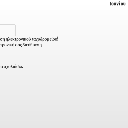
Iουνίου
Email:*
νση ηλεκτρονικού ταχυδρομείου!
τρονική σας διεύθυνση
 θα σχολιάσω.