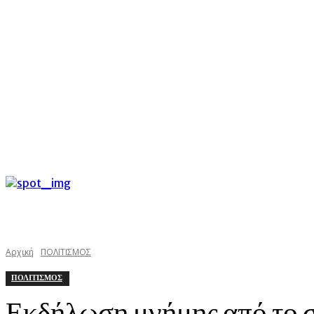
C
Παρασκευή 7 Αυγούστου 2026
31.6
Argostoli
kefalonias
Αρχική
ΠΟΛΙΤΙΣΜΟΣ
ΠΟΛΙΤΙΣΜΟΣ
Εκδήλωση μνήμης από το 