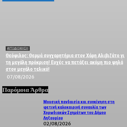
ΑΥΤΟΔΙΟΙΚΗΣΗ
Θεόφιλος: Θερμά συγχαρητήρια στον Χάρη Αλιβιζάτο για
τη μεγάλη πρόκριση! Ευχές να πετάξει ακόμη πιο ψηλά
στον μεγάλο τελικό!
07/08/2026
Παρόμοια Άρθρα
Μουσική πανδαισία και συγκίνηση στη
φετινή καλοκαιρινή συναυλία των
Χορωδιακών Σχημάτων του Δήμου
Ληξουρίου
02/08/2026