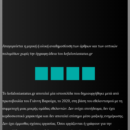
Απαγορεύεται η μερική ή ολική αναδημοσίευση των άρθρων και των οπτικών
πολυμέσων χωρίς την έγγραφη άδεια του kefaloniastatus.gr
kefaloniastatus@gmail.com
Το kefaloniastatus.gr αποτελεί μία ιστοσελίδα που δημιουργήθηκε μετά από
πρωτοβουλία του Γιάννη Βαρούχα, το 2020, στη βάση του εθελοντισμού με τη
συμμετοχή μιας μικρής ομάδας εθελοντών. Δεν ενέχει επιτήδευμα, δεν έχει
κερδοσκοπικό χαρακτήρα και δεν αποτελεί επίσημο μέσο μαζικής ενημέρωσης.
Δεν έχει έμμισθες σχέσεις εργασίας. Όσοι εργάζονται ή γράφουν για την