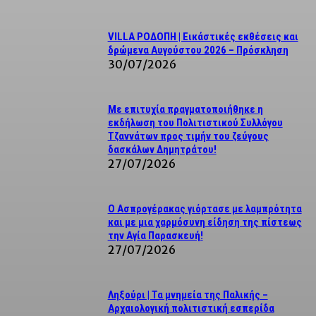
VILLA ΡΟΔΟΠΗ | Εικάστικές εκθέσεις και
δρώμενα Αυγούστου 2026 – Πρόσκληση
30/07/2026
Με επιτυχία πραγματοποιήθηκε η
εκδήλωση του Πολιτιστικού Συλλόγου
Τζαννάτων προς τιμήν του ζεύγους
δασκάλων Δημητράτου!
27/07/2026
Ο Ασπρογέρακας γιόρτασε με λαμπρότητα
και με μια χαρμόσυνη είδηση της πίστεως
την Αγία Παρασκευή!
27/07/2026
Ληξούρι | Τα μνημεία της Παλικής –
Αρχαιολογική πολιτιστική εσπερίδα