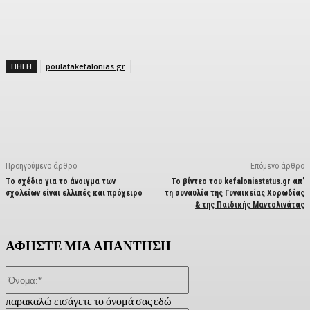
ΠΗΓΗ
poulatakefalonias.gr
Facebook
X
Linkedin
Email
Vi
Προηγούμενο άρθρο
Επόμενο άρθρο
Το σχέδιο για το άνοιγμα των
Το βίντεο του kefaloniastatus.gr απ’
σχολείων είναι ελλιπές και πρόχειρο
τη συναυλία της Γυναικείας Χορωδίας
& της Παιδικής Μαντολινάτας
ΑΦΗΣΤΕ ΜΙΑ ΑΠΑΝΤΗΣΗ
Όνομα:*
παρακαλώ εισάγετε το όνομά σας εδώ