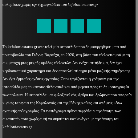
πολυμέσων χωρίς την έγγραφη άδεια του kefaloniastatus.gr
kefaloniastatus@gmail.com
Το kefaloniastatus.gr αποτελεί μία ιστοσελίδα που δημιουργήθηκε μετά από
πρωτοβουλία του Γιάννη Βαρούχα, το 2020, στη βάση του εθελοντισμού με τη
συμμετοχή μιας μικρής ομάδας εθελοντών. Δεν ενέχει επιτήδευμα, δεν έχει
κερδοσκοπικό χαρακτήρα και δεν αποτελεί επίσημο μέσο μαζικής ενημέρωσης.
Δεν έχει έμμισθες σχέσεις εργασίας. Όσοι εργάζονται ή γράφουν για την
ιστοσελίδα μας το κάνουν εθελοντικά και από μεράκι προς τη δημοσιογραφία
των πολιτών. Η ιστοσελίδα μας φιλοξενεί νέα, άρθρα και δρώμενα που αφορούν
κυρίως τα νησιά της Κεφαλονιάς και της Ιθάκης καθώς και απόψεις μέσω
σχετικής αρθογραφίας. Τα ενυπόγραφα άρθρα εκφράζουν την άποψη των
συντακτών τους χωρίς αυτή να συμπίπτει κατ' ανάγκη με την άποψη του
kefaloniastatus.gr