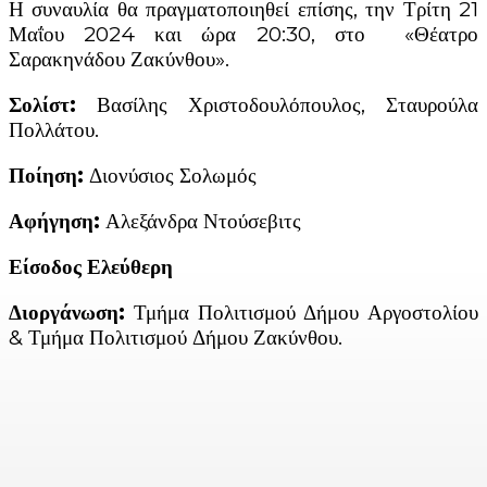
Η συναυλία θα πραγματοποιηθεί επίσης, την Τρίτη 21
Μαΐου 2024 και ώρα 20:30, στο «Θέατρο
Σαρακηνάδου Ζακύνθου».
Σολίστ
:
Βασίλης Χριστοδουλόπουλος, Σταυρούλα
Πολλάτου.
Ποίηση:
Διονύσιος Σολωμός
Αφήγηση
:
Αλεξάνδρα Ντούσεβιτς
Είσοδος Ελεύθερη
Διοργάνωση:
Τμήμα Πολιτισμού Δήμου Αργοστολίου
& Τμήμα Πολιτισμού Δήμου Ζακύνθου.
Facebook
X
Linkedin
Email
Vi