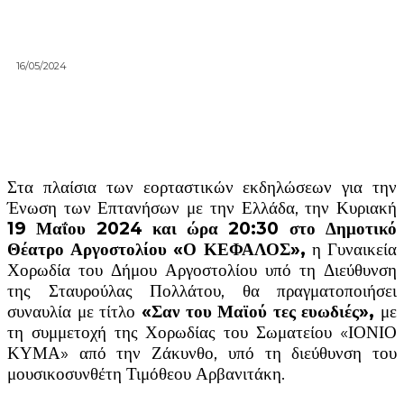
16/05/2024
Στα πλαίσια των εορταστικών εκδηλώσεων για την
Ένωση των Επτανήσων με την Ελλάδα, την Κυριακή
19
Μαΐου
2024
και
ώρα
20:30
στο
Δ
η
μ
οτικό
Θέατρο
Αργοστολίου
«
Ο
ΚΕΦΑΛΟΣ
»,
η Γυναικεία
Χορωδία του Δήμου Αργοστολίου υπό τη Διεύθυνση
της Σταυρούλας Πολλάτου, θα πραγματοποιήσει
συναυλία με τίτλο
«
Σαν
του
Μαϊού
τες
ευωδιές
»
,
με
τη συμμετοχή της Χορωδίας του Σωματείου «ΙΟΝΙΟ
ΚΥΜΑ» από την Ζάκυνθο, υπό τη διεύθυνση του
μουσικοσυνθέτη Τιμόθεου Αρβανιτάκη.