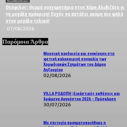
ΑΥΤΟΔΙΟΙΚΗΣΗ
Θεόφιλος: Θερμά συγχαρητήρια στον Χάρη Αλιβιζάτο για
τη μεγάλη πρόκριση! Ευχές να πετάξει ακόμη πιο ψηλά
στον μεγάλο τελικό!
07/08/2026
Παρόμοια Άρθρα
Μουσική πανδαισία και συγκίνηση στη
φετινή καλοκαιρινή συναυλία των
Χορωδιακών Σχημάτων του Δήμου
Ληξουρίου
02/08/2026
VILLA ΡΟΔΟΠΗ | Εικάστικές εκθέσεις και
δρώμενα Αυγούστου 2026 – Πρόσκληση
30/07/2026
Με επιτυχία πραγματοποιήθηκε η