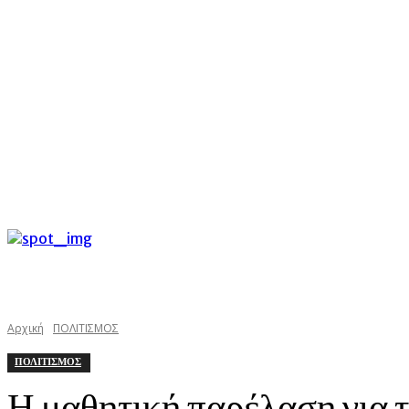
C
Σάββατο 8 Αυγούστου 2026
33
Argostoli
kefaloniast
Αρχική
ΠΟΛΙΤΙΣΜΟΣ
ΠΟΛΙΤΙΣΜΟΣ
Η μαθητική παρέλαση για 