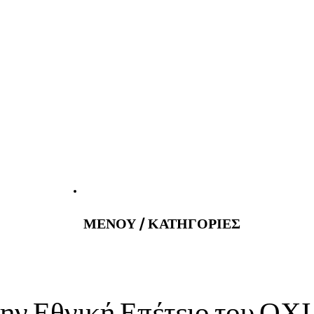
atus@gmail.com
Εφημερεύοντα 
ΜΕΝΟΥ / ΚΑΤΗΓΟΡΙΕΣ
την Εθνική Επέτειο του ΟΧΙ