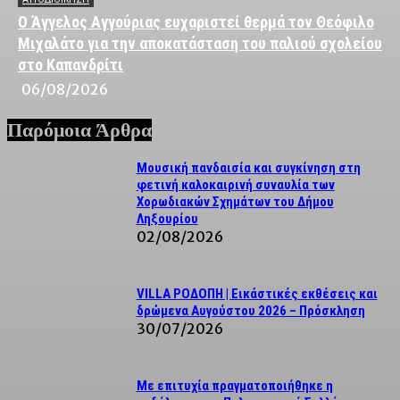
Ο Άγγελος Αγγούριας ευχαριστεί θερμά τον Θεόφιλο
Μιχαλάτο για την αποκατάσταση του παλιού σχολείου
στο Καπανδρίτι
06/08/2026
Παρόμοια Άρθρα
Μουσική πανδαισία και συγκίνηση στη
φετινή καλοκαιρινή συναυλία των
Χορωδιακών Σχημάτων του Δήμου
Ληξουρίου
02/08/2026
VILLA ΡΟΔΟΠΗ | Εικάστικές εκθέσεις και
δρώμενα Αυγούστου 2026 – Πρόσκληση
30/07/2026
Με επιτυχία πραγματοποιήθηκε η