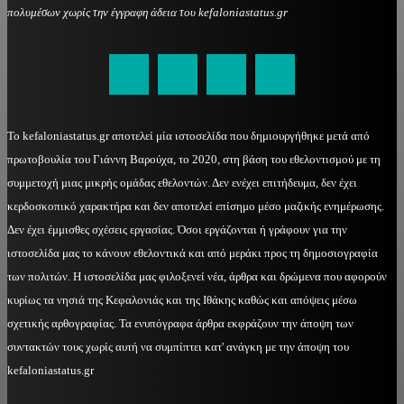
πολυμέσων χωρίς την έγγραφη άδεια του kefaloniastatus.gr
kefaloniastatus@gmail.com
Το kefaloniastatus.gr αποτελεί μία ιστοσελίδα που δημιουργήθηκε μετά από
πρωτοβουλία του Γιάννη Βαρούχα, το 2020, στη βάση του εθελοντισμού με τη
συμμετοχή μιας μικρής ομάδας εθελοντών. Δεν ενέχει επιτήδευμα, δεν έχει
κερδοσκοπικό χαρακτήρα και δεν αποτελεί επίσημο μέσο μαζικής ενημέρωσης.
Δεν έχει έμμισθες σχέσεις εργασίας. Όσοι εργάζονται ή γράφουν για την
ιστοσελίδα μας το κάνουν εθελοντικά και από μεράκι προς τη δημοσιογραφία
των πολιτών. Η ιστοσελίδα μας φιλοξενεί νέα, άρθρα και δρώμενα που αφορούν
κυρίως τα νησιά της Κεφαλονιάς και της Ιθάκης καθώς και απόψεις μέσω
σχετικής αρθογραφίας. Τα ενυπόγραφα άρθρα εκφράζουν την άποψη των
συντακτών τους χωρίς αυτή να συμπίπτει κατ' ανάγκη με την άποψη του
kefaloniastatus.gr