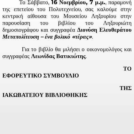
Το Σάββατο,
16 Νοεμβρίου, 7 μ.μ.
, παραμονή
της επετείου του Πολυτεχνείου, σας καλούμε στην
κεντρική αίθουσα του Μουσείου Ληξουρίου στην
παρουσίαση του βιβλίου του Ληξουριώτη
δημοσιογράφου και συγγραφέα
Διονύση Ελευθεράτου
Μεταπολίτευση – ένα βολικό «τέρας»
.
Για το βιβλίο θα μιλήσει ο οικονομολόγος και
συγγραφέας
Λεωνίδας Βατικιώτης
.
ΤΟ
ΕΦΟΡΕΥΤΙΚΟ ΣΥΜΒΟΥΛΙΟ
ΤΗΣ
ΙΑΚΩΒΑΤΕΙΟΥ ΒΙΒΛΙΟΘΗΚΗΣ
Facebook
X
Linkedin
Email
Vi