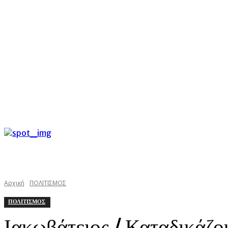
C
Σάββατο 8 Αυγούστου 2026
31.3
Argostoli
kefaloniast
Αρχική
ΠΟΛΙΤΙΣΜΟΣ
ΠΟΛΙΤΙΣΜΟΣ
Ιακωβάτειος / Καταδικάζου