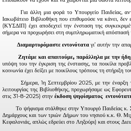
Για άλλη μια φορά το Υπουργείο Παιδείας, αντίθετ
Ιακωβάτειο Βιβλιοθήκη που επιθυμούσε να κάνει, δεν 
(ΚΥΣΔΙΠ) έχει αποδεχτεί την ένσταση της συγκεκριμέν
σήμερα να προχωρήσει στη συμπληρωματική απόσπασή 
Διαμαρτυρόμαστε εντονότατα
γι’ αυτήν την απ
Ζητάμε και απαιτούμε, παράλληλα με την ήδη απ
υπόψη του την έγκριση της ένστασης, τα ποικίλα προβ
κοινωνία έχει δείξει με ποικίλους τρόπους τη στήριξη το
Σήμερα, 1η Σεπτεμβρίου 2025, με την έναρξη της ν
λειτουργίας της Βιβλιοθήκης, προχωρήσαμε ως Εφορευ
στις 31-8-2025) στην
έκδοση ψηφίσματος εντονότατ
Το ψήφισμα στάλθηκε στην Υπουργό Παιδείας κ. Σ. Ζα
Δημάρχους και των τριών Δήμων του νησιού κ.κ. Θ. Μιχ
Κεφαλονιάς, απλώς εδρεύει στο Ληξούρι) και στους Δι