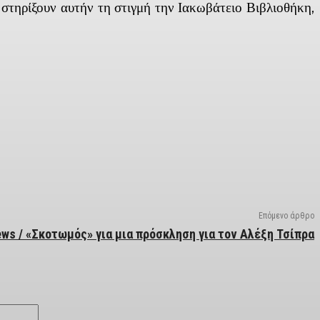
ηρίξουν αυτήν τη στιγμή την Ιακωβάτειο Βιβλιοθήκη,
Επόμενο άρθρο
ws / «Σκοτωμός» για μια πρόσκληση για τον Αλέξη Τσίπρα
Email:*