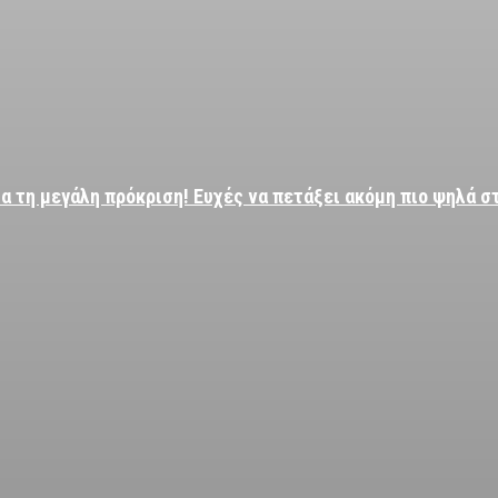
α τη μεγάλη πρόκριση! Ευχές να πετάξει ακόμη πιο ψηλά σ