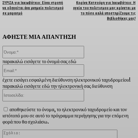
ΣΥΡΙΖΑ για Ιακωβάτειο: Είναι ντροπή
Κορίνα Κατσούρη για Ιακωβάτειο: Η
να οδηγείται ένα μνημείο πολιτισμού
υγεία του πολιτισμου μας κρίνεται με
σε μαρασμό
το πόσο καλά υποστηρίζουμε τις
Βιβλιοθήκες μας!
ΑΦΗΣΤΕ ΜΙΑ ΑΠΑΝΤΗΣΗ
Όνομα:*
παρακαλώ εισάγετε το όνομά σας εδώ
Email:*
έχετε εισάγει εσφαλμένη διεύθυνση ηλεκτρονικού ταχυδρομείου!
παρακαλώ εισάγετε εδώ την ηλεκτρονική σας διεύθυνση
Ιστοσελίδα:
αποθηκεύστε το όνομα, το ηλεκτρονικό ταχυδρομείο και τον
ιστότοπό μου σε αυτό το πρόγραμμα περιήγησης για την επόμενη
φορά που θα σχολιάσω.
Σχόλιο: