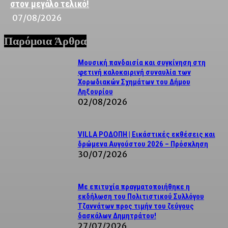
στον μεγάλο τελικό!
07/08/2026
Παρόμοια Άρθρα
Μουσική πανδαισία και συγκίνηση στη
φετινή καλοκαιρινή συναυλία των
Χορωδιακών Σχημάτων του Δήμου
Ληξουρίου
02/08/2026
VILLA ΡΟΔΟΠΗ | Εικάστικές εκθέσεις και
δρώμενα Αυγούστου 2026 – Πρόσκληση
30/07/2026
Με επιτυχία πραγματοποιήθηκε η
εκδήλωση του Πολιτιστικού Συλλόγου
Τζαννάτων προς τιμήν του ζεύγους
δασκάλων Δημητράτου!
27/07/2026