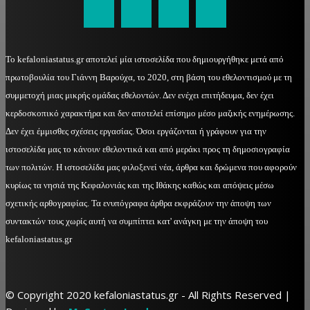
Το kefaloniastatus.gr αποτελεί μία ιστοσελίδα που δημιουργήθηκε μετά από
πρωτοβουλία του Γιάννη Βαρούχα, το 2020, στη βάση του εθελοντισμού με τη
συμμετοχή μιας μικρής ομάδας εθελοντών. Δεν ενέχει επιτήδευμα, δεν έχει
κερδοσκοπικό χαρακτήρα και δεν αποτελεί επίσημο μέσο μαζικής ενημέρωσης.
Δεν έχει έμμισθες σχέσεις εργασίας. Όσοι εργάζονται ή γράφουν για την
ιστοσελίδα μας το κάνουν εθελοντικά και από μεράκι προς τη δημοσιογραφία
των πολιτών. Η ιστοσελίδα μας φιλοξενεί νέα, άρθρα και δρώμενα που αφορούν
κυρίως τα νησιά της Κεφαλονιάς και της Ιθάκης καθώς και απόψεις μέσω
σχετικής αρθογραφίας. Τα ενυπόγραφα άρθρα εκφράζουν την άποψη των
συντακτών τους χωρίς αυτή να συμπίπτει κατ' ανάγκη με την άποψη του
kefaloniastatus.gr
© Copyright 2020 kefaloniastatus.gr - All Rights Reserved |