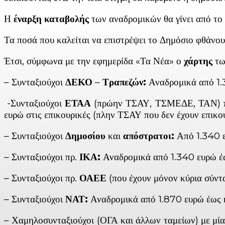
Η
έναρξη καταβολής
των αναδρομικών θα γίνει από το 
Τα ποσά που καλείται να επιστρέψει το Δημόσιο φθάνου
Έτσι, σύμφωνα με την εφημερίδα «Τα Νέα» ο
χάρτης
τω
– Συνταξιούχοι
ΔΕΚΟ
–
Τραπεζών:
Αναδρομικά από 1.3
-Συνταξιούχοι
ΕΤΑΑ
(πρώην ΤΣΑΥ, ΤΣΜΕΔΕ, ΤΑΝ) που
ευρώ στις επικουρικές (πλην ΤΣΑΥ που δεν έχουν επικου
– Συνταξιούχοι
Δημοσίου
και
απόστρατοι:
Από 1.340 ευ
– Συνταξιούχοι πρ.
ΙΚΑ:
Αναδρομικά από 1.340 ευρώ έως
– Συνταξιούχοι πρ.
ΟΑΕΕ
(που έχουν μόνον κύρια σύντ
– Συνταξιούχοι
ΝΑΤ:
Αναδρομικά από 1.870 ευρώ έως κα
– Χαμηλοσυνταξιούχοι (ΟΓΑ και άλλων ταμείων) με μία