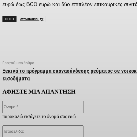
ευρώ έως 800 ευρώ και δύο επιπλέον επικουρικές συντά
ΠΗΓΗ
aftodioikisi.gr
Facebook
X
Linkedin
Email
Vi
Προηγούμενο άρθρο
Ξεκινά το πρόγραμμα επανασύνδεσης ρεύματος σε νοικοκ
εισοδήματα
ΑΦΗΣΤΕ ΜΙΑ ΑΠΑΝΤΗΣΗ
Όνομα:*
παρακαλώ εισάγετε το όνομά σας εδώ
Ιστοσελίδα: