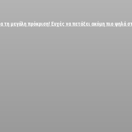
α τη μεγάλη πρόκριση! Ευχές να πετάξει ακόμη πιο ψηλά σ