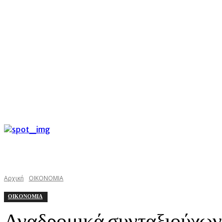
C
Σάββατο 8 Αυγούστου 2026
33
Argostoli
kefaloniast
Αρχική
ΟΙΚΟΝΟΜΙΑ
ΟΙΚΟΝΟΜΙΑ
Αναδρομικά συνταξιούχων