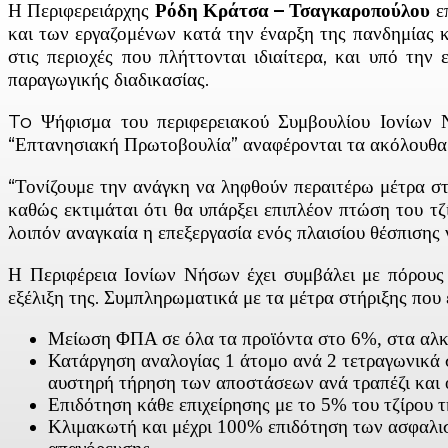
Η Περιφερειάρχης
Ρόδη Κράτσα – Τσαγκαροπούλου
επ
και των εργαζομένων κατά την έναρξη της πανδημίας κ
στις περιοχές που πλήττονται ιδιαίτερα, και υπό την
παραγωγικής διαδικασίας.
To Ψήφισμα του περιφερειακού Συμβουλίου Ιονίων Ν
“Επτανησιακή Πρωτοβουλία” αναφέρονται τα ακόλουθα
“Τονίζουμε την ανάγκη να ληφθούν περαιτέρω μέτρα στή
καθώς εκτιμάται ότι θα υπάρξει επιπλέον πτώση του τ
λοιπόν αναγκαία η επεξεργασία ενός πλαισίου θέσπισης
Η Περιφέρεια Ιονίων Νήσων έχει συμβάλει με πόρους 
εξέλιξη της. Συμπληρωματικά με τα μέτρα στήριξης πο
Μείωση ΦΠΑ σε όλα τα προϊόντα στο 6%, στα αλ
Κατάργηση αναλογίας 1 άτομο ανά 2 τετραγωνικά σ
αυστηρή τήρηση των αποστάσεων ανά τραπέζι και ό
Επιδότηση κάθε επιχείρησης με το 5% του τζίρου τ
Κλιμακωτή και μέχρι 100% επιδότηση των ασφαλιστι