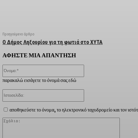
Facebook
X
Linkedin
Email
Vi
Προηγούμενο άρθρο
Ο Δήμος Ληξουρίου για τη φωτιά στο ΧΥΤΑ
ΑΦΗΣΤΕ ΜΙΑ ΑΠΑΝΤΗΣΗ
Όνομα:*
παρακαλώ εισάγετε το όνομά σας εδώ
Ιστοσελίδα:
αποθηκεύστε το όνομα, το ηλεκτρονικό ταχυδρομείο και τον ιστό
Σχόλιο: