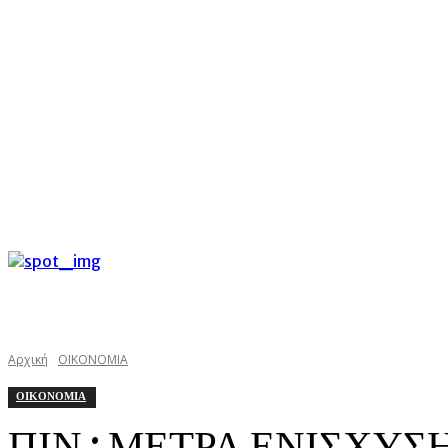
C
Σάββατο 8 Αυγούστου 2026
30.3
Argostoli
kefaloniast
Αρχική
ΟΙΚΟΝΟΜΙΑ
ΟΙΚΟΝΟΜΙΑ
ΠΙΝ : ΜΕΤΡΑ ΕΝΙΣΧΥΣ