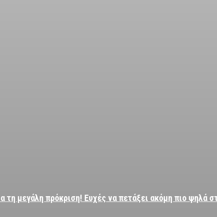
α τη μεγάλη πρόκριση! Ευχές να πετάξει ακόμη πιο ψηλά σ