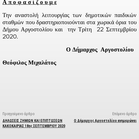
Α π ο φ α σ ί ζ ο υ μ ε
Την αναστολή λειτουργίας των δημοτικών παιδικών
σταθμών που δραστηριοποιούνται στα χωρικά όρια του
Δήμου Αργοστολίου και την Τρίτη 22 Σεπτεμβρίου
2020.
Ο Δήμαρχος Αργοστολίου
Θεόφιλος Μιχαλάτος
Facebook
X
Linkedin
Email
Vi
Προηγούμενο άρθρο
Επόμενο άρθρο
ΔΗΛΩΣΕΙΣ ΖΗΜΙΩΝ ΚΑΙ ΕΠΙΠΤΩΣΕΩΝ
Ο Δήμαρχος Αργοστολίου ενημερώνει
ΚΑΚΟΚΑΙΡΙΑΣ 18ης ΣΕΠΤΕΜΒΡΙΟΥ 2020