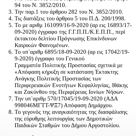
94 του Ν. 3852/2010.
Την παρ.1 του άρθρου 282 του Ν. 3852/2010.
Τις διατάξεις του άρθρου 5 του Π.Δ. 200/1998.
Το με αριθμ 161099/16-9-2020 (αρ εις 16893/17-
09-2020) έγγραφο της Γ.Γ.Π.Π./Κ.Ε.Π.Π., περί
έκτακτου δελτίου Πρόγνωσης Επικίνδυνων
Καιρικών Φαινομένων.
Το υπ`αριθμ 6895/18-09-2020 (αρ εις 17042/19-
9-2020) έγγραφο του Γενικού
Γραμματέα Πολιτικής Προστασίας σχετικά με
«Απόφαση κήρυξη σε κατάσταση Έκτακτης
Ανάγκης Πολιτικής Προστασίας των
Περιφερειακών Ενοτήτων Κεφαλληνίας, Ιθάκης
και Ζακύνθου της Περιφέρειας Ιονίων Νήσων.
Την υπ`αριθμ 570/17045/19-09-2020 (ΑΔΑ
998046ΜΓΤΤ-ΨΞ7) Απόφαση Δημάρχου.
Το γεγονός της αναγκαιότητας της διασφάλισης
της εύρυθμης λειτουργίας των Δημοτικών
Παιδικών Σταθμών του Δήμου Αργοστολίου.