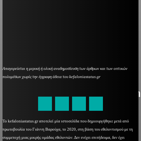
Απαγορεύεται η μερική ή ολική αναδημοσίευση των άρθρων και των οπτικών
πολυμέσων χωρίς την έγγραφη άδεια του kefaloniastatus.gr
kefaloniastatus@gmail.com
Το kefaloniastatus.gr αποτελεί μία ιστοσελίδα που δημιουργήθηκε μετά από
πρωτοβουλία του Γιάννη Βαρούχα, το 2020, στη βάση του εθελοντισμού με τη
συμμετοχή μιας μικρής ομάδας εθελοντών. Δεν ενέχει επιτήδευμα, δεν έχει