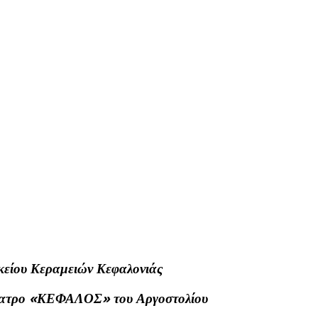
υκείου Κεραμειών Κεφαλονιάς
θέατρο «ΚΕΦΑΛΟΣ» του Αργοστολίου