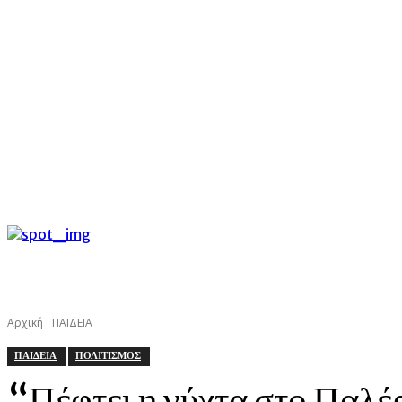
C
Κυριακή 9 Αυγούστου 2026
34.8
Argostoli
kefaloniast
Αρχική
ΠΑΙΔΕΙΑ
ΠΑΙΔΕΙΑ
ΠΟΛΙΤΙΣΜΟΣ
“Πέφτει η νύχτα στο Παλέ