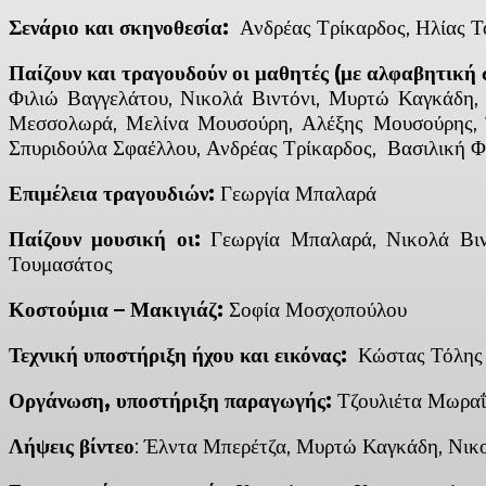
Σενάριο και σκηνοθεσία:
Ανδρέας Τρίκαρδος, Ηλίας 
Παίζουν και τραγουδούν οι μαθητές (με αλφαβητική 
Φιλιώ Βαγγελάτου, Νικολά Βιντόνι, Μυρτώ Καγκάδη
Μεσσολωρά, Μελίνα Μουσούρη, Αλέξης Μουσούρης, Έλ
Σπυριδούλα Σφαέλλου, Ανδρέας Τρίκαρδος, Βασιλική Φ
Επιμέλεια τραγουδιών:
Γεωργία Μπαλαρά
Παίζουν μουσική οι:
Γεωργία Μπαλαρά, Νικολά Βιντό
Τουμασάτος
Κοστούμια – Μακιγιάζ:
Σοφία Μοσχοπούλου
Τεχνική υποστήριξη ήχου και εικόνας:
Κώστας Τόλης
Οργάνωση, υποστήριξη παραγωγής:
Τζουλιέτα Μωραΐτ
Λήψεις βίντεο
: Έλντα Μπερέτζα, Μυρτώ Καγκάδη, Νικο