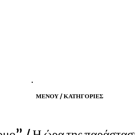
atus@gmail.com
Εφημερεύοντα 
ΜΕΝΟΥ / ΚΑΤΗΓΟΡΙΕΣ
ρμο” / Η ώρα της παράστασ