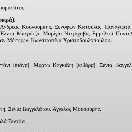
Τουμασάτος
σειρά)
:
, Ανδρέας Κουλουμπής, Ξενοφών Κωτούλας, Παναγιώ
ντα Μπερέτζα, Μαρίγια Ντεμίχοβα, Εμμέλεια Παντελ
αν Μέιτερεν, Κωνσταντίνα Χριστοδουλοπούλου.
νι (πιάνο), Μυρτώ Καγκάδη (κιθάρα), Ξένια Βαγγελάτ
η, Ξένια Βαγγελάτου, Άγγελος Μουσούρης.
λά Βιντόνι