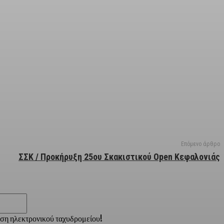
Επόμενο άρθρο
ΣΣΚ / Προκήρυξη 25ου Σκακιστικού Open Κεφαλονιάς
Email:*
νση ηλεκτρονικού ταχυδρομείου!