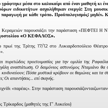
ο γράφτηκε μέσα στο καλοκαίρι από έναν μαθητή κι έν
όρων ειδικοτήτων ασχολήθηκαν ενεργά: Στη μουσικ
την παραγωγή με κάθε τρόπο. Προϋπολογισμός: μηδέν. 
ίου Κεραμειών παρουσιάζει την παράσταση «ΠΕΦΤΕ
Αργοστολίου «Ο ΚΕΦΑΛΟΣ».
 πρωί της Τρίτης 17/12 στο Λυκιαρδοπούλειο Θέατρο 
».
ι πυρετώδεις προετοιμασίες για την ομιλία της Ραφαέλ
εγάλη αναστάτωση. Ο δαιμόνιος αστυνόμος Νταμιάνο θα σπ
ι κινδυνεύουν; Πόσα μυστικά κρύβουν οι θαμώνες και τα στ
; Οι απαντήσεις… επί σκηνής.
ιχνίδι «παρέας». Στην παράσταση παρουσιάζονταιζωνταν
 Τρίκαρδος (μαθητές της Γ’ Λυκείου)