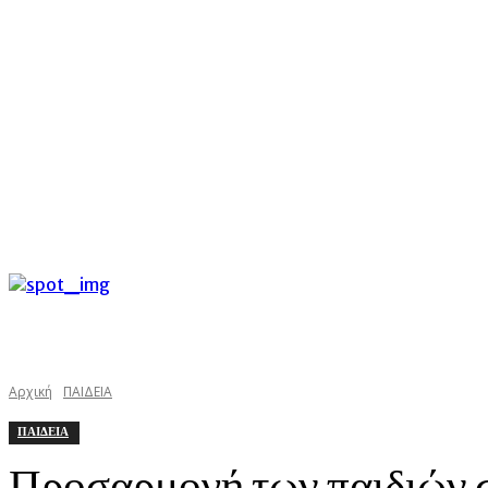
C
Πέμπτη 6 Αυγούστου 2026
29.4
Argostoli
kefaloniast
Αρχική
ΠΑΙΔΕΙΑ
ΠΑΙΔΕΙΑ
Προσαρμογή των παιδιών σ