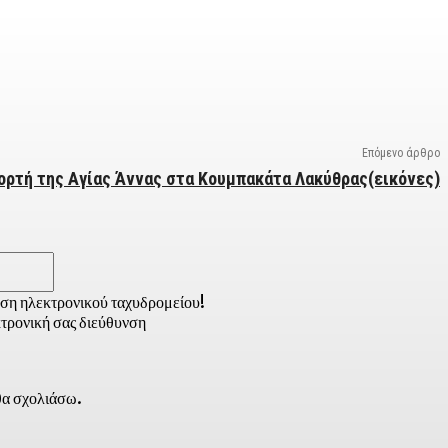
Επόμενο άρθρο
ορτή της Αγίας Άννας στα Κουμπακάτα Λακύθρας(εικόνες)
Email:*
νση ηλεκτρονικού ταχυδρομείου!
τρονική σας διεύθυνση
 θα σχολιάσω.