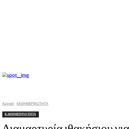
C
Πέμπτη 6 Αυγούστου 2026
25
Argostoli
kefaloniasta
Αρχική
ΚΑΘΗΜΕΡΙΝΟΤΗΤΑ
ΚΑΘΗΜΕΡΙΝΟΤΗΤΑ
Διαμαρτυρία ιθακήσιου για