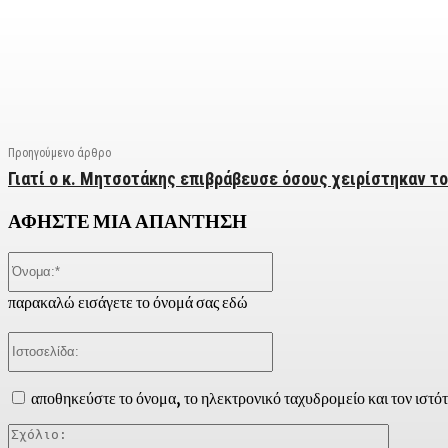
Facebook
X
Linkedin
Email
Vi
Προηγούμενο άρθρο
Γιατί ο κ. Μητσοτάκης επιβράβευσε όσους χειρίστηκαν το
ΑΦΗΣΤΕ ΜΙΑ ΑΠΑΝΤΗΣΗ
Όνομα:*
παρακαλώ εισάγετε το όνομά σας εδώ
Ιστοσελίδα:
αποθηκεύστε το όνομα, το ηλεκτρονικό ταχυδρομείο και τον ιστό
Σχόλιο: