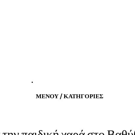
tus@gmail.com
Εφημερεύοντα Φ
ΜΕΝΟΥ / ΚΑΤΗΓΟΡΙΕΣ
 την παιδική χαρά στο Βαθύ