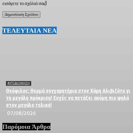
εισάγετε το σχόλιό σας!
ΤΕΛΕΥΤΑΙΑ ΝΕΑ
ΑΥΤΟΔΙΟΙΚΗΣΗ
Θεόφιλος: Θερμά συγχαρητήρια στον Χάρη Αλιβιζάτο για
τη μεγάλη πρόκριση! Ευχές να πετάξει ακόμη πιο ψηλά
στον μεγάλο τελικό!
07/08/2026
Παρόμοια Άρθρα