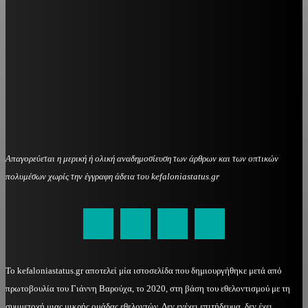
Απαγορεύεται η μερική ή ολική αναδημοσίευση των άρθρων και των οπτικών
πολυμέσων χωρίς την έγγραφη άδεια του kefaloniastatus.gr
kefaloniastatus@gmail.com
Το kefaloniastatus.gr αποτελεί μία ιστοσελίδα που δημιουργήθηκε μετά από
πρωτοβουλία του Γιάννη Βαρούχα, το 2020, στη βάση του εθελοντισμού με τη
συμμετοχή μιας μικρής ομάδας εθελοντών. Δεν ενέχει επιτήδευμα, δεν έχει