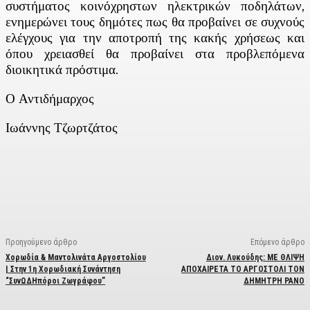
συστήματος κοινόχρηστων ηλεκτρικών ποδηλάτων,
ενημερώνει τους δημότες πως θα προβαίνει σε συχνούς
ελέγχους για την αποτροπή της κακής χρήσεως και
όπου χρειασθεί θα προβαίνει στα προβλεπόμενα
διοικητικά πρόστιμα.
Ο Αντιδήμαρχος
Ιωάννης Τζωρτζάτος
Facebook
X
Linkedin
Email
Vi
Προηγούμενο άρθρο
Επόμενο άρθρο
Χορωδία & Μαντολινάτα Αργοστολίου
Διον. Λυκούδης: ΜΕ ΘΛΙΨΗ
| Στην 1η Χορωδιακή Συνάντηση
ΑΠΟΧΑΙΡΕΤΑ ΤΟ ΑΡΓΟΣΤΟΛΙ ΤΟΝ
“ΣυνΩΔΗπόροι Ζωγράφου”
ΔΗΜΗΤΡΗ ΡΑΝΟ