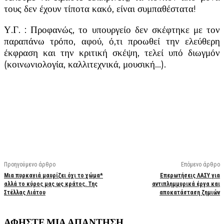
τους δεν έχουν τίποτα κακό, είναι συμπαθέστατα!
Υ.Γ. : Προφανώς, το υπουργείο δεν σκέφτηκε με τον
παραπάνω τρόπο, αφού, ό,τι προωθεί την ελεύθερη
έκφραση και την κριτική σκέψη, τελεί υπό διωγμόν
(κοινωνιολογία, καλλιτεχνικά, μουσική…).
Facebook
X
Linkedin
Email
Vi
Προηγούμενο άρθρο
Επόμενο άρθρο
Μια πυρκαγιά μαυρίζει όχι το χώμα*
Επερωτήσεις ΛΑΣΥ για
αλλά το κύρος μας ως κράτος. Της
αντιπλημμυρικά έργα και
Στέλλας Λιάτου
αποκατάσταση ζημιών
ΑΦΗΣΤΕ ΜΙΑ ΑΠΑΝΤΗΣΗ