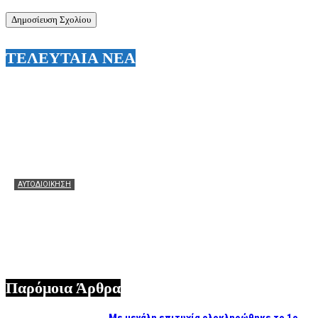
ΤΕΛΕΥΤΑΙΑ ΝΕΑ
ΑΥΤΟΔΙΟΙΚΗΣΗ
Ο Άγγελος Αγγούριας ευχαριστεί θερμά τον Θεόφιλο
Μιχαλάτο για την αποκατάσταση του παλιού σχολείου
στο Καπανδρίτι
06/08/2026
Παρόμοια Άρθρα