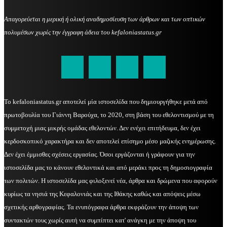
Απαγορεύεται η μερική ή ολική αναδημοσίευση των άρθρων και των οπτικών
πολυμέσων χωρίς την έγγραφη άδεια του kefaloniastatus.gr
kefaloniastatus@gmail.com
Το kefaloniastatus.gr αποτελεί μία ιστοσελίδα που δημιουργήθηκε μετά από
πρωτοβουλία του Γιάννη Βαρούχα, το 2020, στη βάση του εθελοντισμού με τη
συμμετοχή μιας μικρής ομάδας εθελοντών. Δεν ενέχει επιτήδευμα, δεν έχει
κερδοσκοπικό χαρακτήρα και δεν αποτελεί επίσημο μέσο μαζικής ενημέρωσης.
Δεν έχει έμμισθες σχέσεις εργασίας. Όσοι εργάζονται ή γράφουν για την
ιστοσελίδα μας το κάνουν εθελοντικά και από μεράκι προς τη δημοσιογραφία
των πολιτών. Η ιστοσελίδα μας φιλοξενεί νέα, άρθρα και δρώμενα που αφορούν
κυρίως τα νησιά της Κεφαλονιάς και της Ιθάκης καθώς και απόψεις μέσω
σχετικής αρθογραφίας. Τα ενυπόγραφα άρθρα εκφράζουν την άποψη των
συντακτών τους χωρίς αυτή να συμπίπτει κατ' ανάγκη με την άποψη του