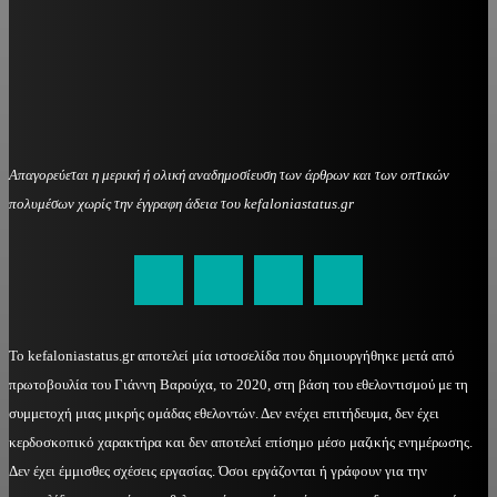
Απαγορεύεται η μερική ή ολική αναδημοσίευση των άρθρων και των οπτικών
πολυμέσων χωρίς την έγγραφη άδεια του kefaloniastatus.gr
kefaloniastatus@gmail.com
Το kefaloniastatus.gr αποτελεί μία ιστοσελίδα που δημιουργήθηκε μετά από
πρωτοβουλία του Γιάννη Βαρούχα, το 2020, στη βάση του εθελοντισμού με τη
συμμετοχή μιας μικρής ομάδας εθελοντών. Δεν ενέχει επιτήδευμα, δεν έχει
κερδοσκοπικό χαρακτήρα και δεν αποτελεί επίσημο μέσο μαζικής ενημέρωσης.
Δεν έχει έμμισθες σχέσεις εργασίας. Όσοι εργάζονται ή γράφουν για την