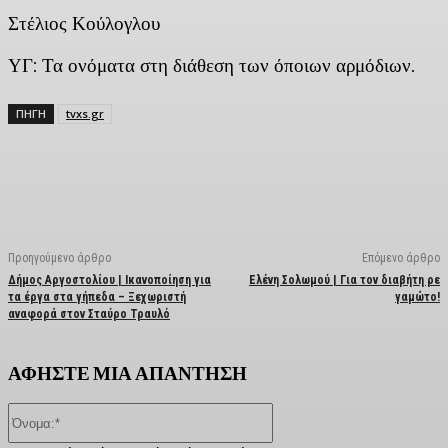
Στέλιος Κούλογλου
ΥΓ: Τα ονόματα στη διάθεση των όποιων αρμόδιων.
ΠΗΓΗ
tvxs.gr
Facebook
X
Linkedin
Email
Vi
Προηγούμενο άρθρο
Επόμενο άρθρο
Δήμος Αργοστολίου | Ικανοποίηση για
Ελένη Σολωμού | Για τον διαβήτη ρε
τα έργα στα γήπεδα – Ξεχωριστή
γαμώτο!
αναφορά στον Σταύρο Τραυλό
ΑΦΗΣΤΕ ΜΙΑ ΑΠΑΝΤΗΣΗ
Όνομα:*