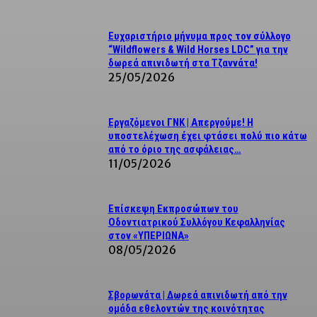
Ευχαριστήριο μήνυμα προς τον σύλλογο
“Wildflowers & Wild Horses LDC” για την
δωρεά απινιδωτή στα Τζαννάτα!
25/05/2026
Εργαζόμενοι ΓΝΚ | Απεργούμε! Η
υποστελέχωση έχει φτάσει πολύ πιο κάτω
από το όριο της ασφάλειας…
11/05/2026
Επίσκεψη Εκπροσώπων του
Οδοντιατρικού Συλλόγου Κεφαλληνίας
στον «ΥΠΕΡΙΩΝΑ»
08/05/2026
Σβορωνάτα | Δωρεά απινιδωτή από την
ομάδα εθελοντών της κοινότητας