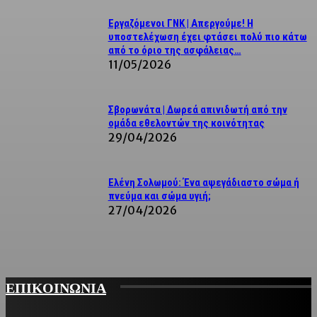
Εργαζόμενοι ΓΝΚ | Απεργούμε! Η
υποστελέχωση έχει φτάσει πολύ πιο κάτω
από το όριο της ασφάλειας…
11/05/2026
Σβορωνάτα | Δωρεά απινιδωτή από την
ομάδα εθελοντών της κοινότητας
29/04/2026
Ελένη Σολωμού: Ένα αψεγάδιαστο σώμα ή
πνεύμα και σώμα υγιή;
27/04/2026
ΕΠΙΚΟΙΝΩΝΙΑ