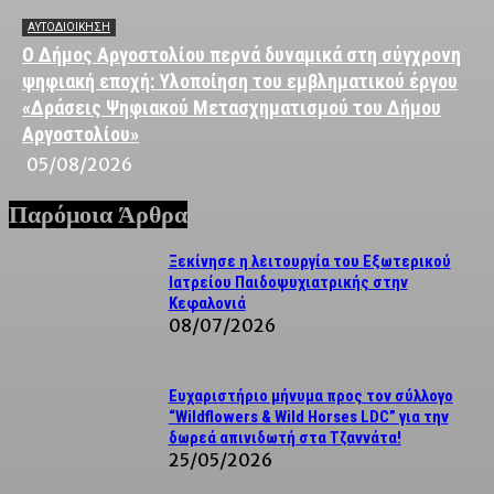
ΑΥΤΟΔΙΟΙΚΗΣΗ
Ο Δήμος Αργοστολίου περνά δυναμικά στη σύγχρονη
ψηφιακή εποχή: Υλοποίηση του εμβληματικού έργου
«Δράσεις Ψηφιακού Μετασχηματισμού του Δήμου
Αργοστολίου»
05/08/2026
Παρόμοια Άρθρα
Ξεκίνησε η λειτουργία του Εξωτερικού
Ιατρείου Παιδοψυχιατρικής στην
Κεφαλονιά
08/07/2026
Ευχαριστήριο μήνυμα προς τον σύλλογο
“Wildflowers & Wild Horses LDC” για την
δωρεά απινιδωτή στα Τζαννάτα!
25/05/2026