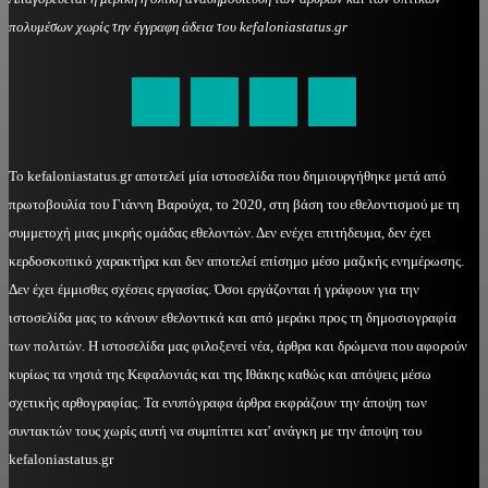
πολυμέσων χωρίς την έγγραφη άδεια του kefaloniastatus.gr
kefaloniastatus@gmail.com
Το kefaloniastatus.gr αποτελεί μία ιστοσελίδα που δημιουργήθηκε μετά από
πρωτοβουλία του Γιάννη Βαρούχα, το 2020, στη βάση του εθελοντισμού με τη
συμμετοχή μιας μικρής ομάδας εθελοντών. Δεν ενέχει επιτήδευμα, δεν έχει
κερδοσκοπικό χαρακτήρα και δεν αποτελεί επίσημο μέσο μαζικής ενημέρωσης.
Δεν έχει έμμισθες σχέσεις εργασίας. Όσοι εργάζονται ή γράφουν για την
ιστοσελίδα μας το κάνουν εθελοντικά και από μεράκι προς τη δημοσιογραφία
των πολιτών. Η ιστοσελίδα μας φιλοξενεί νέα, άρθρα και δρώμενα που αφορούν
κυρίως τα νησιά της Κεφαλονιάς και της Ιθάκης καθώς και απόψεις μέσω
σχετικής αρθογραφίας. Τα ενυπόγραφα άρθρα εκφράζουν την άποψη των
συντακτών τους χωρίς αυτή να συμπίπτει κατ' ανάγκη με την άποψη του
kefaloniastatus.gr