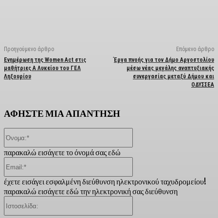
Facebook
X
Linkedin
Email
Vi
Προηγούμενο άρθρο
Επόμενο άρθρο
Ενημέρωση της Women Act στις
Έργα πνοής για τον Δήμο Αργοστολίου
μαθήτριες Α Λυκείου του ΓΕΛ
μέσω νέας μεγάλης αναπτυξιακής
Ληξουρίου
συνεργασίας μεταξύ Δήμου και
ΟΔΥΣΣΕΑ
ΑΦΗΣΤΕ ΜΙΑ ΑΠΑΝΤΗΣΗ
Όνομα:*
παρακαλώ εισάγετε το όνομά σας εδώ
Email:*
έχετε εισάγει εσφαλμένη διεύθυνση ηλεκτρονικού ταχυδρομείου!
παρακαλώ εισάγετε εδώ την ηλεκτρονική σας διεύθυνση
Ιστοσελίδα: