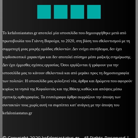
Το kefaloniastatus.gr αποτελεί μία ιστοσελίδα που δημιουργήθηκε μετά από
πρωτοβουλία του Γιάννη Βαρούχα, το 2020, στη βάση του εθελοντισμού με τη
συμμετοχή μιας μικρής ομάδας εθελοντών. Δεν ενέχει επιτήδευμα, δεν έχει
κερδοσκοπικό χαρακτήρα και δεν αποτελεί επίσημο μέσο μαζικής ενημέρωσης.
Δεν έχει έμμισθες σχέσεις εργασίας. Όσοι εργάζονται ή γράφουν για την
ιστοσελίδα μας το κάνουν εθελοντικά και από μεράκι προς τη δημοσιογραφία
των πολιτών. Η ιστοσελίδα μας φιλοξενεί νέα, άρθρα και δρώμενα που αφορούν
κυρίως τα νησιά της Κεφαλονιάς και της Ιθάκης καθώς και απόψεις μέσω
σχετικής αρθογραφίας. Τα ενυπόγραφα άρθρα εκφράζουν την άποψη των
συντακτών τους χωρίς αυτή να συμπίπτει κατ' ανάγκη με την άποψη του
kefaloniastatus.gr
© Copyright 2020 kefaloniastatus.gr - All Rights Reserved |