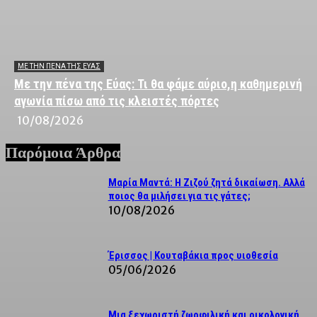
ΜΕ ΤΗΝ ΠΈΝΑ ΤΗΣ ΕΎΑΣ
Με την πένα της Εύας: Τι θα φάμε αύριο,η καθημερινή
αγωνία πίσω από τις κλειστές πόρτες
10/08/2026
Παρόμοια Άρθρα
Μαρία Μαντά: Η Ζιζού ζητά δικαίωση. Αλλά
ποιος θα μιλήσει για τις γάτες;
10/08/2026
Έρισσος | Κουταβάκια προς υιοθεσία
05/06/2026
Μια ξεχωριστή ζωοφιλική και οικολογική