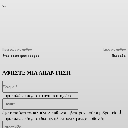
ς.
Facebook
X
Linkedin
Email
Vi
Προηγούμενο άρθρο
Επόμενο άρθρο
Ένας καλύτερος κόσμος
Πεσσάδα
ΑΦΗΣΤΕ ΜΙΑ ΑΠΑΝΤΗΣΗ
Όνομα:*
παρακαλώ εισάγετε το όνομά σας εδώ
Email:*
έχετε εισάγει εσφαλμένη διεύθυνση ηλεκτρονικού ταχυδρομείου!
παρακαλώ εισάγετε εδώ την ηλεκτρονική σας διεύθυνση
Ιστοσελίδα: