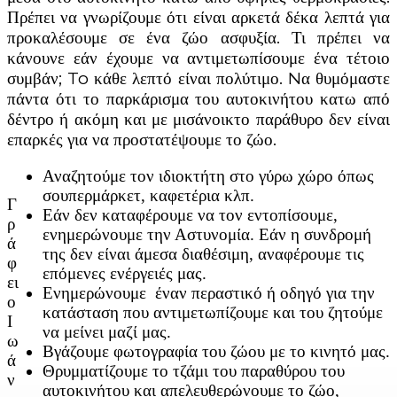
Πρέπει να γνωρίζουμε ότι είναι αρκετά δέκα λεπτά για
προκαλέσουμε σε ένα ζώο ασφυξία. Τι πρέπει να
κάνουνε εάν έχουμε να αντιμετωπίσουμε ένα τέτοιο
συμβάν; To κάθε λεπτό είναι πολύτιμο. Nα θυμόμαστε
πάντα ότι το παρκάρισμα του αυτοκινήτου κατω από
δέντρο ή ακόμη και με μισάνοικτο παράθυρο δεν είναι
επαρκές για να προστατέψουμε το ζώο.
Αναζητούμε τον ιδιοκτήτη στο γύρω χώρο όπως
σουπερμάρκετ, καφετέρια κλπ.
Γ
Εάν δεν καταφέρουμε να τον εντοπίσουμε,
ρ
ενημερώνουμε την Αστυνομία. Εάν η συνδρομή
ά
της δεν είναι άμεσα διαθέσιμη, αναφέρουμε τις
φ
επόμενες ενέργειές μας.
ει
Ενημερώνουμε έναν περαστικό ή οδηγό για την
ο
κατάσταση που αντιμετωπίζουμε και του ζητούμε
Ι
να μείνει μαζί μας.
ω
Βγάζουμε φωτογραφία του ζώου με το κινητό μας.
ά
Θρυμματίζουμε το τζάμι του παραθύρου του
ν
αυτοκινήτου και απελευθερώνουμε το ζώο,