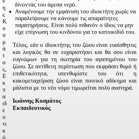
ν
δίνοντάς του άμεσα νερό.
η
Αναμένουμε την εμφάνιση του ιδιοκτήτη χωρίς να
ς
παραλείψουμε να κάνουμε τις απαραίτητες
Κ
παρατηρήσεις. Είναι πολύ πιθανόν ο ίδιος να μην
ο
είχε επίγνωση του κινδύνου για το κατοικίδιό του.
σ
μ
Τέλος, εάν ο ιδιοκτήτης του ζώου είναι ευαίσθητος
ά
και λογικός θα σε ευχαριστήσει και θα σου είναι
τ
ευγνώμων για τη σωτηρία του αγαπημένου του
ο
ζώου. Σε αντίθετη περίπτωση που εκφράσει θυμό ή
ς,
επιθετικότητα, υπενθυμίστε του ότι η
Ε
κακομεταχείριση ζώου είναι ποινικό αδίκημα και
κ
μάλιστα με το νέο νόμο τιμωρείται πολύ αυστηρά.
π
α
Ιωάννης Κοσμάτος
ιδ
Εκπαιδευτικός
ε
υ
τι
κ
ό