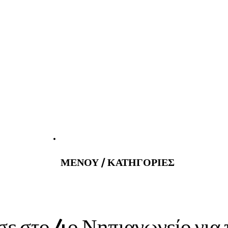
tatus@gmail.com
Εφημερεύοντα
ΜΕΝΟΥ / ΚΑΤΗΓΟΡΙΕΣ
στο 4ο Νηπιαγωγείο για τ