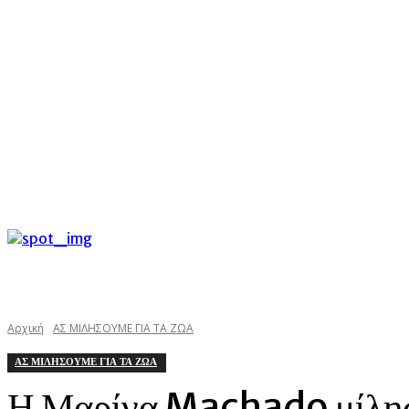
C
Παρασκευή 7 Αυγούστου 2026
25.5
Argostoli
kefalonias
Αρχική
ΑΣ ΜΙΛΗΣΟΥΜΕ ΓΙΑ ΤΑ ΖΩΑ
ΑΣ ΜΙΛΗΣΟΥΜΕ ΓΙΑ ΤΑ ΖΩΑ
Η Μαρίνα Machado μίλησε 