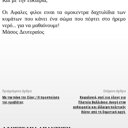
Και με την ευκαιρία,
Οι Αφαλες φιλοι ειναι τα ομοκεντρα δαχτυλίδια των
κυμάτων που κάνει ένα σώμα που πέφτει στο ήρεμο
νερό… για να μαθαίνουμε!
Μάσος Δευτεραίος
Facebook
X
Linkedin
Email
Vi
Προηγούμενο άρθρο
Επόμενο άρθρο
Με την πένα της Εύας / Η προσποίηση
Κεφαλονιά, νησί για όλους για
της γραβάτας
Πλατεία Βαλλιάνου: Ανοχή στην
αυθαιρεσία και έλλειψη πολιτικής
θέσης από τη δημοτική αρχή.