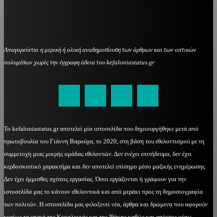
Απαγορεύεται η μερική ή ολική αναδημοσίευση των άρθρων και των οπτικών
πολυμέσων χωρίς την έγγραφη άδεια του kefaloniastatus.gr
kefaloniastatus@gmail.com
Το kefaloniastatus.gr αποτελεί μία ιστοσελίδα που δημιουργήθηκε μετά από
πρωτοβουλία του Γιάννη Βαρούχα, το 2020, στη βάση του εθελοντισμού με τη
συμμετοχή μιας μικρής ομάδας εθελοντών. Δεν ενέχει επιτήδευμα, δεν έχει
κερδοσκοπικό χαρακτήρα και δεν αποτελεί επίσημο μέσο μαζικής ενημέρωσης.
Δεν έχει έμμισθες σχέσεις εργασίας. Όσοι εργάζονται ή γράφουν για την
ιστοσελίδα μας το κάνουν εθελοντικά και από μεράκι προς τη δημοσιογραφία
των πολιτών. Η ιστοσελίδα μας φιλοξενεί νέα, άρθρα και δρώμενα που αφορούν
κυρίως τα νησιά της Κεφαλονιάς και της Ιθάκης καθώς και απόψεις μέσω