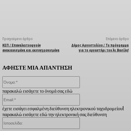
Facebook
X
Linkedin
Email
Vi
Προηγούμενο άρθρο
Επόμενο άρθρο
ΚΕΠ / Επαναλειτουργούν
Δήμος Αργοστολίου / Το πρόγραμμα
ανακαινισμένα και εκσυγχρονισμένα
για το εργαστήρι του Άι Βασίλη!
ΑΦΗΣΤΕ ΜΙΑ ΑΠΑΝΤΗΣΗ
Όνομα:*
παρακαλώ εισάγετε το όνομά σας εδώ
Email:*
έχετε εισάγει εσφαλμένη διεύθυνση ηλεκτρονικού ταχυδρομείου!
παρακαλώ εισάγετε εδώ την ηλεκτρονική σας διεύθυνση
Ιστοσελίδα: