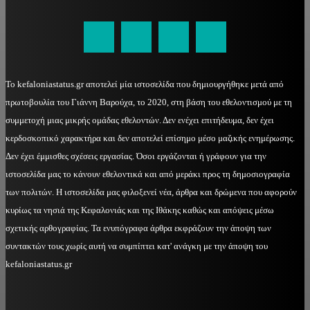
kefaloniastatus@gmail.com
Το kefaloniastatus.gr αποτελεί μία ιστοσελίδα που δημιουργήθηκε μετά από
πρωτοβουλία του Γιάννη Βαρούχα, το 2020, στη βάση του εθελοντισμού με τη
συμμετοχή μιας μικρής ομάδας εθελοντών. Δεν ενέχει επιτήδευμα, δεν έχει
κερδοσκοπικό χαρακτήρα και δεν αποτελεί επίσημο μέσο μαζικής ενημέρωσης.
Δεν έχει έμμισθες σχέσεις εργασίας. Όσοι εργάζονται ή γράφουν για την
ιστοσελίδα μας το κάνουν εθελοντικά και από μεράκι προς τη δημοσιογραφία
των πολιτών. Η ιστοσελίδα μας φιλοξενεί νέα, άρθρα και δρώμενα που αφορούν
κυρίως τα νησιά της Κεφαλονιάς και της Ιθάκης καθώς και απόψεις μέσω
σχετικής αρθογραφίας. Τα ενυπόγραφα άρθρα εκφράζουν την άποψη των
συντακτών τους χωρίς αυτή να συμπίπτει κατ' ανάγκη με την άποψη του
kefaloniastatus.gr