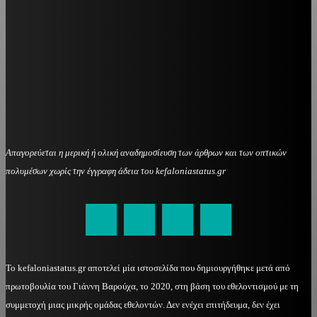
Απαγορεύεται η μερική ή ολική αναδημοσίευση των άρθρων και των οπτικών
πολυμέσων χωρίς την έγγραφη άδεια του kefaloniastatus.gr
kefaloniastatus@gmail.com
Το kefaloniastatus.gr αποτελεί μία ιστοσελίδα που δημιουργήθηκε μετά από
πρωτοβουλία του Γιάννη Βαρούχα, το 2020, στη βάση του εθελοντισμού με τη
συμμετοχή μιας μικρής ομάδας εθελοντών. Δεν ενέχει επιτήδευμα, δεν έχει