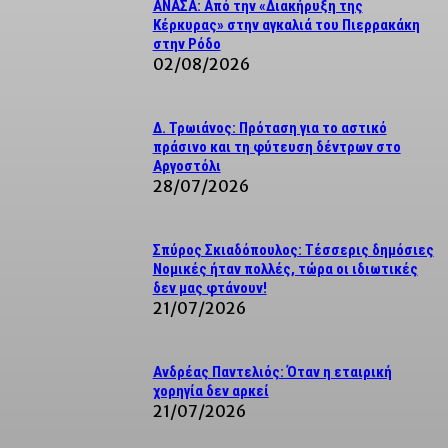
ΑΝΑΣΑ: Από την «Διακήρυξη της
Κέρκυρας» στην αγκαλιά του Πιερρακάκη
στην Ρόδο
02/08/2026
Δ. Τρωιάνος: Πρόταση για το αστικό
πράσινο και τη φύτευση δέντρων στο
Αργοστόλι
28/07/2026
Σπύρος Σκιαδόπουλος: Τέσσερις δημόσιες
Νομικές ήταν πολλές, τώρα οι ιδιωτικές
δεν μας φτάνουν!
21/07/2026
Ανδρέας Παντελιός: Όταν η εταιρική
χορηγία δεν αρκεί
21/07/2026