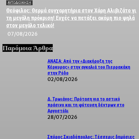
ΑΥΤΟΔΙΟΙΚΗΣΗ
Θεόφιλος: Θερμά συγχαρητήρια στον Χάρη Αλιβιζάτο για
τη μεγάλη πρόκριση! Ευχές να πετάξει ακόμη πιο ψηλά
στον μεγάλο τελικό!
07/08/2026
Παρόμοια Άρθρα
ΑΝΑΣΑ: Από την «Διακήρυξη της
Κέρκυρας» στην αγκαλιά του Πιερρακάκη
στην Ρόδο
02/08/2026
Δ. Τρωιάνος: Πρόταση για το αστικό
πράσινο και τη φύτευση δέντρων στο
Αργοστόλι
28/07/2026
Σπύρος Σκιαδόπουλος: Τέσσερις δημόσιες