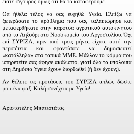
είστε σίγουρος όμως ότι θα τα καταφέρουμε.
Θα ήθελα τέλος να σας ευχηθώ Υγεία. Ελπίζω να
ξεπεράσατε το πρόβλημα που σας ταλαιπώρησε και
μεταφερθήκατε στην καρότσα αγροτικού αυτοκινήτου
από το Ληξούρι στο Νοσοκομείο του Αργοστολίου. Όχι
επί ΣΥΡΙΖΑ, πριν από τρεις μήνες είχατε αυτή την
περιπέτεια και φροντίσατε να δημοσιευτεί
«κατάλληλα» στα τοπικά ΜΜΕ. Μάλλον το κόμμα που
υπηρετείτε σας άφησε ακάλυπτο, γιατί όλα τα υπόλοιπα
στη Δημόσια Υγεία έχουν διορθωθεί (ή δεν έχουν;).
Αν θέλετε τις προτάσεις του ΣΥΡΙΖΑ απλώς δώστε
μου ένα φαξ. Καλή συνέχεια με Υγεία!
Αριστοτέλης Μπατιστάτος
Facebook
X
Linkedin
Email
Vi