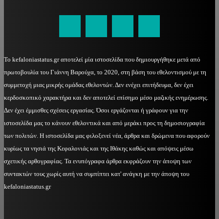
kefaloniastatus@gmail.com
Το kefaloniastatus.gr αποτελεί μία ιστοσελίδα που δημιουργήθηκε μετά από
πρωτοβουλία του Γιάννη Βαρούχα, το 2020, στη βάση του εθελοντισμού με τη
συμμετοχή μιας μικρής ομάδας εθελοντών. Δεν ενέχει επιτήδευμα, δεν έχει
κερδοσκοπικό χαρακτήρα και δεν αποτελεί επίσημο μέσο μαζικής ενημέρωσης.
Δεν έχει έμμισθες σχέσεις εργασίας. Όσοι εργάζονται ή γράφουν για την
ιστοσελίδα μας το κάνουν εθελοντικά και από μεράκι προς τη δημοσιογραφία
των πολιτών. Η ιστοσελίδα μας φιλοξενεί νέα, άρθρα και δρώμενα που αφορούν
κυρίως τα νησιά της Κεφαλονιάς και της Ιθάκης καθώς και απόψεις μέσω
σχετικής αρθογραφίας. Τα ενυπόγραφα άρθρα εκφράζουν την άποψη των
συντακτών τους χωρίς αυτή να συμπίπτει κατ' ανάγκη με την άποψη του
kefaloniastatus.gr