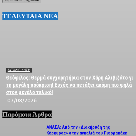
ΤΕΛΕΥΤΑΙΑ ΝΕΑ
ΑΥΤΟΔΙΟΙΚΗΣΗ
Θεόφιλος: Θερμά συγχαρητήρια στον Χάρη Αλιβιζάτο για
τη μεγάλη πρόκριση! Ευχές να πετάξει ακόμη πιο ψηλά
στον μεγάλο τελικό!
07/08/2026
Παρόμοια Άρθρα
ΑΝΑΣΑ: Από την «Διακήρυξη της
Κέρκυρας» στην αγκαλιά του Πιερρακάκη