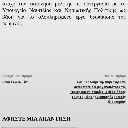
στόχο την εκπόνηση μελέτης σε συνεργασία με το
Υπουργείο Ναυτιλίας και Νησιωτικής Πολιτικής ως
βάση για το ολοκληρωμένο έργο θωράκισης της
περιοχής.
Facebook
X
Linkedin
Email
Vi
Προηγούμενο άρθρο
Επόμενο άρθρο
Είναι τελειωμένη…
ΕΑΣ : Καλούμε την Κυβέρνηση να
αντιμετωπίσει με γενναιότητα τις
ζημιές και να στηρίξει ΑΜΕΣΑ όλους
τους τομείς της ντόπιας Αγροτικής
Οικονομίας
ΑΦΗΣΤΕ ΜΙΑ ΑΠΑΝΤΗΣΗ