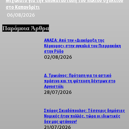
Μιχαλάτο για την αποκατάσταση του παλιού σχολείου
στο Καπανδρίτι
06/08/2026
Παρόμοια Άρθρα
ΑΝΑΣΑ: Από την «Διακήρυξη της
Κέρκυρας» στην αγκαλιά του Πιερρακάκη
στην Ρόδο
02/08/2026
Δ. Τρωιάνος: Πρόταση για το αστικό
πράσινο και τη φύτευση δέντρων στο
Αργοστόλι
28/07/2026
Σπύρος Σκιαδόπουλος: Τέσσερις δημόσιες
Νομικές ήταν πολλές, τώρα οι ιδιωτικές
δεν μας φτάνουν!
21/07/2026