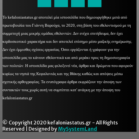
Το kefaloniastatus.gr αποτελεί μία ιστοσελίδα που δημιουργήθηκε μετά από
πρωτοβουλία του Γιάννη Βαρούχα, το 2020, στη βάση του εθελοντισμού με τη
συμμετοχή μιας μικρής ομάδας εθελοντών. Δεν ενέχει επιτήδευμα, δεν έχει
κερδοσκοπικό χαρακτήρα και δεν αποτελεί επίσημο μέσο μαζικής ενημέρωσης.
Δεν έχει έμμισθες σχέσεις εργασίας. Όσοι εργάζονται ή γράφουν για την
ιστοσελίδα μας το κάνουν εθελοντικά και από μεράκι προς τη δημοσιογραφία
των πολιτών. Η ιστοσελίδα μας φιλοξενεί νέα, άρθρα και δρώμενα που αφορούν
κυρίως τα νησιά της Κεφαλονιάς και της Ιθάκης καθώς και απόψεις μέσω
σχετικής αρθογραφίας. Τα ενυπόγραφα άρθρα εκφράζουν την άποψη των
συντακτών τους χωρίς αυτή να συμπίπτει κατ' ανάγκη με την άποψη του
kefaloniastatus.gr
© Copyright 2020 kefaloniastatus.gr - All Rights
Reserved | Designed by
MySystemLand