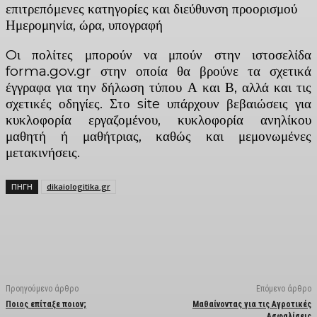
επιτρεπόμενες κατηγορίες και διεύθυνση προορισμού
Ημερομηνία, ώρα, υπογραφή
Oι πολίτες μπορούν να μπούν στην ιστοσελίδα
forma.gov.gr στην οποία θα βρούνε τα σχετικά
έγγραφα για την δήλωση τύπου Α και Β, αλλά και τις
σχετικές οδηγίες. Στο site υπάρχουν βεβαιώσεις για
κυκλοφορία εργαζομένου, κυκλοφορία ανηλίκου
μαθητή ή μαθήτριας, καθώς και μεμονωμένες
μετακινήσεις.
ΠΗΓΗ
dikaiologitika.gr
Facebook
X
Linkedin
Email
Vi
Προηγούμενο άρθρο
Επόμενο άρθρο
Ποιος επίταξε ποιον;
Μαθαίνοντας για τις Αγροτικές
Ασφαλίσεις