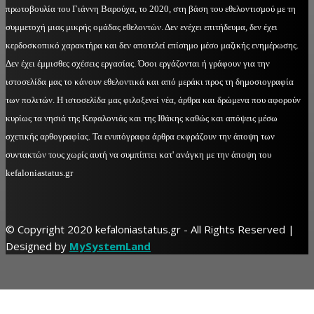
πρωτοβουλία του Γιάννη Βαρούχα, το 2020, στη βάση του εθελοντισμού με τη
συμμετοχή μιας μικρής ομάδας εθελοντών. Δεν ενέχει επιτήδευμα, δεν έχει
κερδοσκοπικό χαρακτήρα και δεν αποτελεί επίσημο μέσο μαζικής ενημέρωσης.
Δεν έχει έμμισθες σχέσεις εργασίας. Όσοι εργάζονται ή γράφουν για την
ιστοσελίδα μας το κάνουν εθελοντικά και από μεράκι προς τη δημοσιογραφία
των πολιτών. Η ιστοσελίδα μας φιλοξενεί νέα, άρθρα και δρώμενα που αφορούν
κυρίως τα νησιά της Κεφαλονιάς και της Ιθάκης καθώς και απόψεις μέσω
σχετικής αρθογραφίας. Τα ενυπόγραφα άρθρα εκφράζουν την άποψη των
συντακτών τους χωρίς αυτή να συμπίπτει κατ' ανάγκη με την άποψη του
kefaloniastatus.gr
© Copyright 2020 kefaloniastatus.gr - All Rights Reserved |
Designed by
MySystemLand