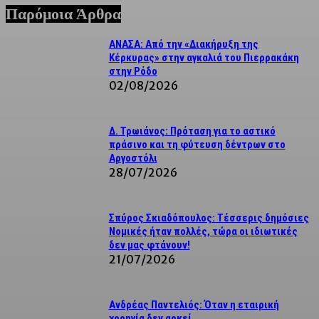
Παρόμοια Άρθρα
ΑΝΑΣΑ: Από την «Διακήρυξη της
Κέρκυρας» στην αγκαλιά του Πιερρακάκη
στην Ρόδο
02/08/2026
Δ. Τρωιάνος: Πρόταση για το αστικό
πράσινο και τη φύτευση δέντρων στο
Αργοστόλι
28/07/2026
Σπύρος Σκιαδόπουλος: Τέσσερις δημόσιες
Νομικές ήταν πολλές, τώρα οι ιδιωτικές
δεν μας φτάνουν!
21/07/2026
Ανδρέας Παντελιός: Όταν η εταιρική
χορηγία δεν αρκεί