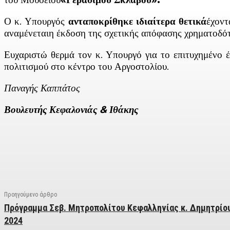
Ο κ. Υπουργός
ανταποκρίθηκε ιδιαίτερα θετικά
έχοντ
αναμένεταιη έκδοση της σχετικής απόφασης χρηματοδό
Ευχαριστώ θερμά τον κ. Υπουργό για το επιτυχημένο έ
πολιτισμού στο κέντρο του Αργοστολίου.
Παναγής Καππάτος
Βουλευτής Κεφαλονιάς & Ιθάκης
Facebook
X
Linkedin
Email
Vi
Προηγούμενο άρθρο
Πρόγραμμα Σεβ. Μητροπολίτου Κεφαλληνίας κ. Δημητρίου
2024