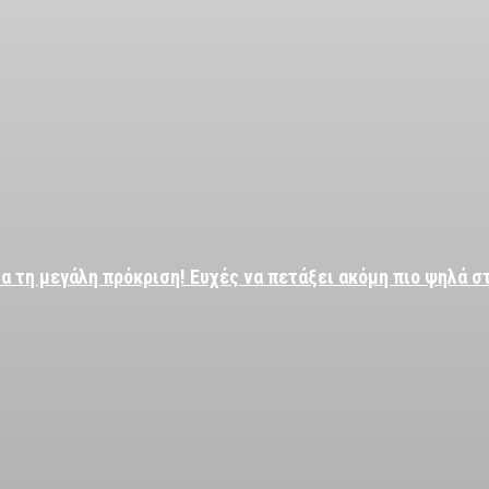
α τη μεγάλη πρόκριση! Ευχές να πετάξει ακόμη πιο ψηλά σ