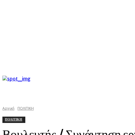
C
Κυριακή 9 Αυγούστου 2026
34.8
Argostoli
kefaloniast
Αρχική
ΠΟΛΙΤΙΚΗ
ΠΟΛΙΤΙΚΗ
Βουλευτής / Συνάντηση ερ