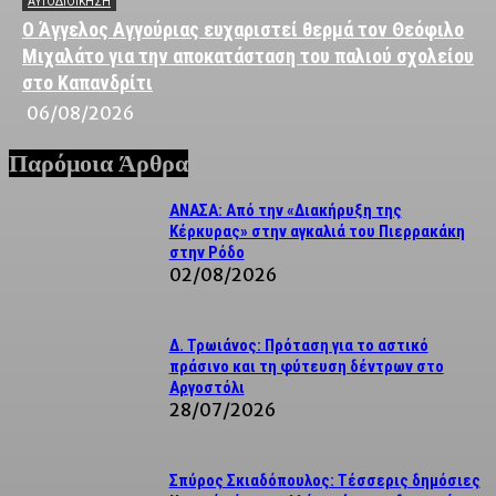
ΑΥΤΟΔΙΟΙΚΗΣΗ
Ο Άγγελος Αγγούριας ευχαριστεί θερμά τον Θεόφιλο
Μιχαλάτο για την αποκατάσταση του παλιού σχολείου
στο Καπανδρίτι
06/08/2026
Παρόμοια Άρθρα
ΑΝΑΣΑ: Από την «Διακήρυξη της
Κέρκυρας» στην αγκαλιά του Πιερρακάκη
στην Ρόδο
02/08/2026
Δ. Τρωιάνος: Πρόταση για το αστικό
πράσινο και τη φύτευση δέντρων στο
Αργοστόλι
28/07/2026
Σπύρος Σκιαδόπουλος: Τέσσερις δημόσιες