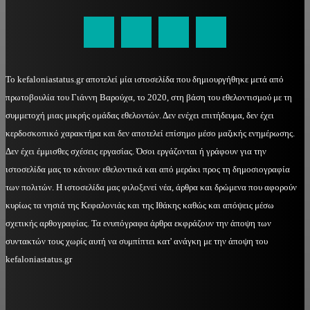
kefaloniastatus@gmail.com
Το kefaloniastatus.gr αποτελεί μία ιστοσελίδα που δημιουργήθηκε μετά από
πρωτοβουλία του Γιάννη Βαρούχα, το 2020, στη βάση του εθελοντισμού με τη
συμμετοχή μιας μικρής ομάδας εθελοντών. Δεν ενέχει επιτήδευμα, δεν έχει
κερδοσκοπικό χαρακτήρα και δεν αποτελεί επίσημο μέσο μαζικής ενημέρωσης.
Δεν έχει έμμισθες σχέσεις εργασίας. Όσοι εργάζονται ή γράφουν για την
ιστοσελίδα μας το κάνουν εθελοντικά και από μεράκι προς τη δημοσιογραφία
των πολιτών. Η ιστοσελίδα μας φιλοξενεί νέα, άρθρα και δρώμενα που αφορούν
κυρίως τα νησιά της Κεφαλονιάς και της Ιθάκης καθώς και απόψεις μέσω
σχετικής αρθογραφίας. Τα ενυπόγραφα άρθρα εκφράζουν την άποψη των
συντακτών τους χωρίς αυτή να συμπίπτει κατ' ανάγκη με την άποψη του
kefaloniastatus.gr