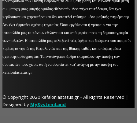
πρωτοβουλία του Γιάννη Βαρούχα, το 2020, στη βάση του εθελοντισμού με τη
συμμετοχή μιας μικρής ομάδας εθελοντών. Δεν ενέχει επιτήδευμα, δεν έχει
κερδοσκοπικό χαρακτήρα και δεν αποτελεί επίσημο μέσο μαζικής ενημέρωσης.
Δεν έχει έμμισθες σχέσεις εργασίας. Όσοι εργάζονται ή γράφουν για την
ιστοσελίδα μας το κάνουν εθελοντικά και από μεράκι προς τη δημοσιογραφία
των πολιτών. Η ιστοσελίδα μας φιλοξενεί νέα, άρθρα και δρώμενα που αφορούν
κυρίως τα νησιά της Κεφαλονιάς και της Ιθάκης καθώς και απόψεις μέσω
σχετικής αρθογραφίας. Τα ενυπόγραφα άρθρα εκφράζουν την άποψη των
συντακτών τους χωρίς αυτή να συμπίπτει κατ' ανάγκη με την άποψη του
kefaloniastatus.gr
© Copyright 2020 kefaloniastatus.gr - All Rights Reserved |
Designed by
MySystemLand