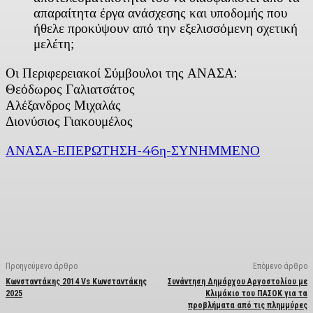
απαραίτητα έργα ανάσχεσης και υποδομής που
ήθελε προκύψουν από την εξελισσόμενη σχετική
μελέτη;
Οι Περιφερειακοί Σύμβουλοι της ΑΝΑΣΑ:
Θεόδωρος Γαλιατσάτος
Αλέξανδρος Μιχαλάς
Διονύσιος Γιακουμέλος
ΑΝΑΣΑ-ΕΠΕΡΩΤΗΣΗ-46η-ΣΥΝΗΜΜΕΝΟ
Facebook
X
Linkedin
Email
Vi
Προηγούμενο άρθρο
Επόμενο άρθρο
Κωνσταντάκης 2014 Vs Κωνσταντάκης
Συνάντηση Δημάρχου Αργοστολίου με
2025
Κλιμάκιο του ΠΑΣΟΚ για τα
προβλήματα από τις πλημμύρες