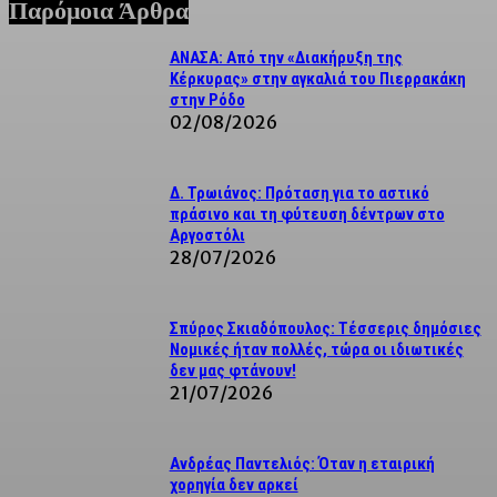
Παρόμοια Άρθρα
ΑΝΑΣΑ: Από την «Διακήρυξη της
Κέρκυρας» στην αγκαλιά του Πιερρακάκη
στην Ρόδο
02/08/2026
Δ. Τρωιάνος: Πρόταση για το αστικό
πράσινο και τη φύτευση δέντρων στο
Αργοστόλι
28/07/2026
Σπύρος Σκιαδόπουλος: Τέσσερις δημόσιες
Νομικές ήταν πολλές, τώρα οι ιδιωτικές
δεν μας φτάνουν!
21/07/2026
Ανδρέας Παντελιός: Όταν η εταιρική
χορηγία δεν αρκεί