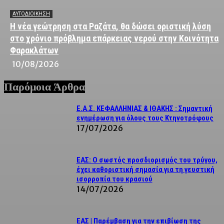
ΑΥΤΟΔΙΟΙΚΗΣΗ
Η νέα γεώτρηση στα Ραζάτα, θα δώσει οριστική λύση
στο χρόνιο πρόβλημα επάρκειας νερού στην Κοινότητα
Φαρακλάτων
10/08/2026
Παρόμοια Άρθρα
Ε.Α.Σ. ΚΕΦΑΛΛΗΝΙΑΣ & ΙΘΑΚΗΣ : Σημαντική
ενημέρωση για όλους τους Κτηνοτρόφους
17/07/2026
ΕΑΣ: Ο σωστός προσδιορισμός του τρύγου,
έχει καθοριστική σημασία για τη γευστική
ισορροπία του κρασιού
14/07/2026
ΕΑΣ | Παρέμβαση για την επιβίωση της