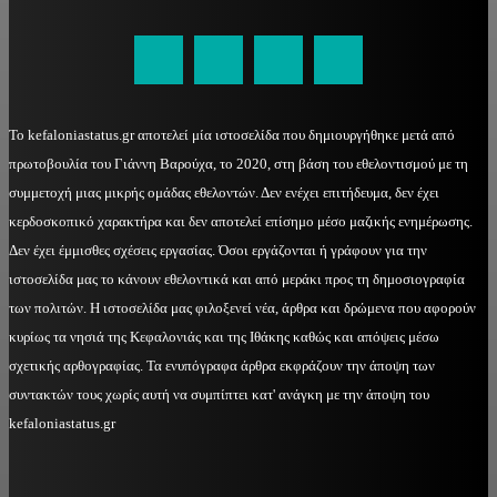
kefaloniastatus@gmail.com
Το kefaloniastatus.gr αποτελεί μία ιστοσελίδα που δημιουργήθηκε μετά από
πρωτοβουλία του Γιάννη Βαρούχα, το 2020, στη βάση του εθελοντισμού με τη
συμμετοχή μιας μικρής ομάδας εθελοντών. Δεν ενέχει επιτήδευμα, δεν έχει
κερδοσκοπικό χαρακτήρα και δεν αποτελεί επίσημο μέσο μαζικής ενημέρωσης.
Δεν έχει έμμισθες σχέσεις εργασίας. Όσοι εργάζονται ή γράφουν για την
ιστοσελίδα μας το κάνουν εθελοντικά και από μεράκι προς τη δημοσιογραφία
των πολιτών. Η ιστοσελίδα μας φιλοξενεί νέα, άρθρα και δρώμενα που αφορούν
κυρίως τα νησιά της Κεφαλονιάς και της Ιθάκης καθώς και απόψεις μέσω
σχετικής αρθογραφίας. Τα ενυπόγραφα άρθρα εκφράζουν την άποψη των
συντακτών τους χωρίς αυτή να συμπίπτει κατ' ανάγκη με την άποψη του
kefaloniastatus.gr