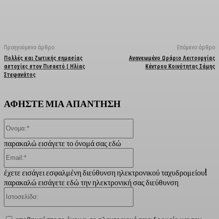
Facebook
X
Linkedin
Email
Vi
Προηγούμενο άρθρο
Επόμενο άρθρο
Πολλές και ζωτικής σημασίας
Ανανεωμένο Ωράριο Λειτουργίας
αστοχίες στον Πισαετό | Ηλίας
Κέντρου Κοινότητας Σάμης
Στεφανάτος
ΑΦΗΣΤΕ ΜΙΑ ΑΠΑΝΤΗΣΗ
Όνομα:*
παρακαλώ εισάγετε το όνομά σας εδώ
Email:*
έχετε εισάγει εσφαλμένη διεύθυνση ηλεκτρονικού ταχυδρομείου!
παρακαλώ εισάγετε εδώ την ηλεκτρονική σας διεύθυνση
Ιστοσελίδα: